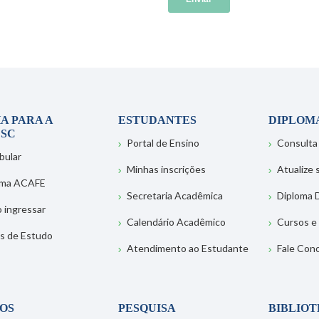
A PARA A
ESTUDANTES
DIPLOM
SC
Portal de Ensino
Consulta
bular
Minhas inscrições
Atualize
ema ACAFE
Secretaria Acadêmica
Diploma D
 ingressar
Calendário Acadêmico
Cursos e
s de Estudo
Atendimento ao Estudante
Fale Con
OS
PESQUISA
BIBLIO