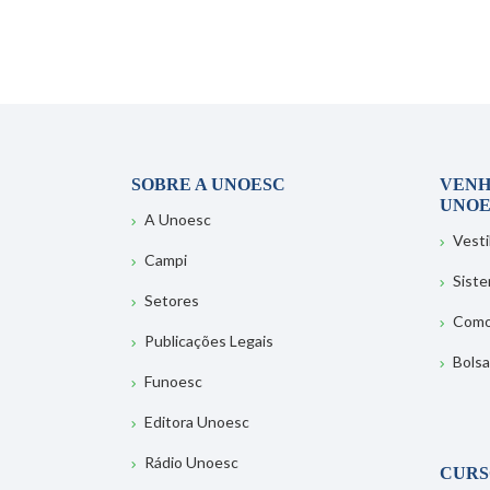
SOBRE A UNOESC
VENH
UNOE
A Unoesc
Vesti
Campi
Sist
Setores
Como
Publicações Legais
Bolsa
Funoesc
Editora Unoesc
Rádio Unoesc
CURS