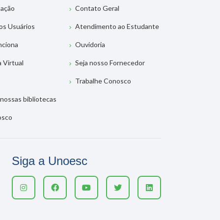
tação
Contato Geral
os Usuários
Atendimento ao Estudante
nciona
Ouvidoria
a Virtual
Seja nosso Fornecedor
Trabalhe Conosco
nossas bibliotecas
osco
Siga a Unoesc