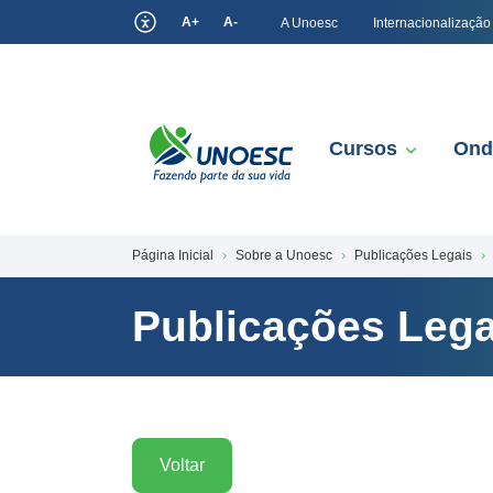
A+
A-
A Unoesc
Internacionalização
Cursos
Ond
Página Inicial
Sobre a Unoesc
Publicações Legais
Publicações Lega
Voltar