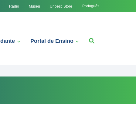
Português
Rádio
Museu
Unoesc Store
udante
Portal de Ensino