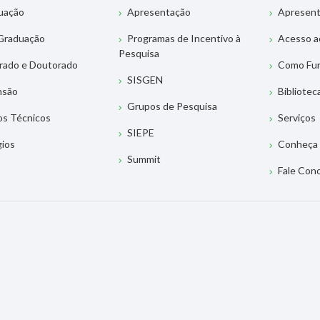
uação
Apresentação
Apresen
Graduação
Programas de Incentivo à
Acesso a
Pesquisa
rado e Doutorado
Como Fu
SISGEN
nsão
Bibliotec
Grupos de Pesquisa
os Técnicos
Serviços
SIEPE
gios
Conheça 
Summit
Fale Con