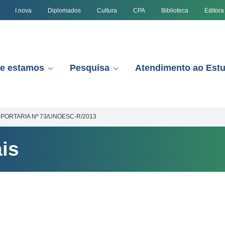
I.nova
Diplomados
Cultura
CPA
Biblioteca
Editora
e estamos
Pesquisa
Atendimento ao Est
PORTARIA Nº 73/UNOESC-R/2013
is