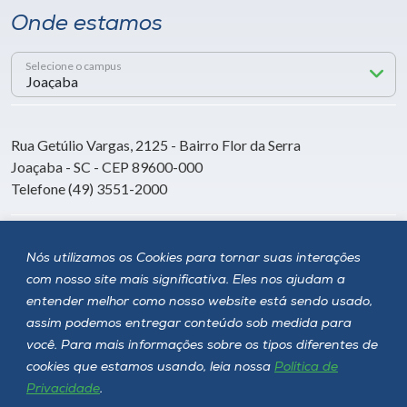
Onde estamos
Selecione o campus
Rua Getúlio Vargas, 2125 - Bairro Flor da Serra
Joaçaba - SC - CEP 89600-000
Telefone (49) 3551-2000
Siga a Unoesc
Nós utilizamos os Cookies para tornar suas interações
com nosso site mais significativa. Eles nos ajudam a
entender melhor como nosso website está sendo usado,
assim podemos entregar conteúdo sob medida para
você. Para mais informações sobre os tipos diferentes de
cookies que estamos usando, leia nossa
Política de
Privacidade
.