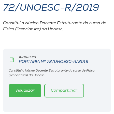
72/UNOESC-R/2019
I.nova
Constitui o Núcleo Docente Estruturante do curso de
Diplomados
Física (licenciatura) da Unoesc.
Cultura
CPA
10/10/2019
PORTARIA Nº 72/UNOESC-R/2019
Biblioteca
Constitui o Núcleo Docente Estruturante do curso de Física
(licenciatura) da Unoesc.
Editora
Visualizar
Compartilhar
Rádio