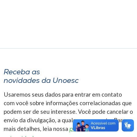
Museu
Unoesc
Store
Selecione
o idioma
Receba as
novidades da Unoesc
A+
Usaremos seus dados para entrar em contato
A-
com você sobre informações correlacionadas que
podem ser de seu interesse. Você pode cancelar o
envio da divulgação, a qualquer momento. Para
mais detalhes, leia nossa
política de