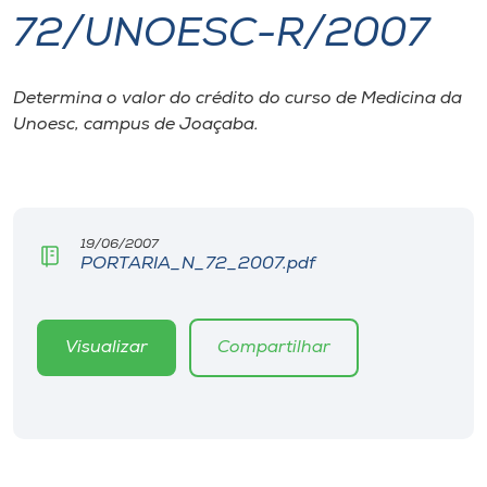
72/UNOESC-R/2007
I.nova
Determina o valor do crédito do curso de Medicina da
Diplomados
Unoesc, campus de Joaçaba.
Cultura
CPA
19/06/2007
PORTARIA_N_72_2007.pdf
Biblioteca
Visualizar
Compartilhar
Editora
Rádio