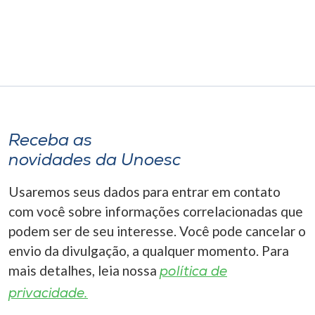
Museu
Unoesc
Store
Selecione
Receba as
o idioma
novidades da Unoesc
Usaremos seus dados para entrar em contato
A+
com você sobre informações correlacionadas que
A-
podem ser de seu interesse. Você pode cancelar o
envio da divulgação, a qualquer momento. Para
mais detalhes, leia nossa
política de
privacidade.