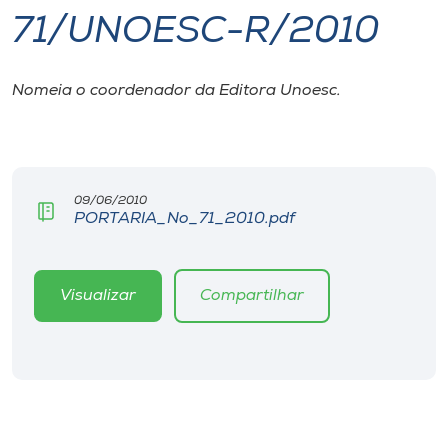
71/UNOESC-R/2010
I.nova
Nomeia o coordenador da Editora Unoesc.
Diplomados
Cultura
09/06/2010
PORTARIA_No_71_2010.pdf
CPA
Biblioteca
Visualizar
Compartilhar
Editora
Rádio