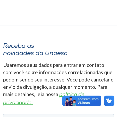
Museu
Unoesc
Store
Receba as
Selecione
novidades da Unoesc
o idioma
Usaremos seus dados para entrar em contato
com você sobre informações correlacionadas que
A+
podem ser de seu interesse. Você pode cancelar o
A-
envio da divulgação, a qualquer momento. Para
mais detalhes, leia nossa
política de
privacidade.