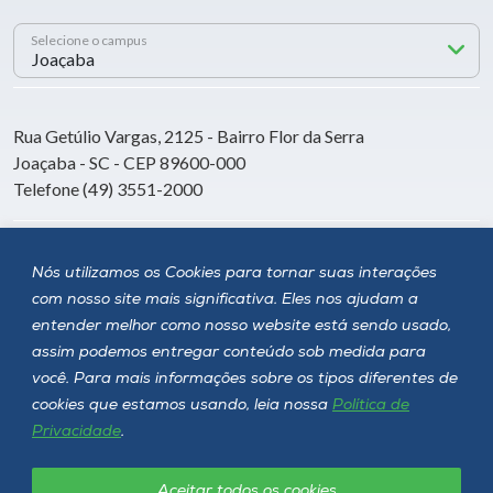
Selecione o campus
Rua Getúlio Vargas, 2125 - Bairro Flor da Serra
Joaçaba - SC - CEP 89600-000
Telefone (49) 3551-2000
Siga a Unoesc
Nós utilizamos os Cookies para tornar suas interações
com nosso site mais significativa. Eles nos ajudam a
entender melhor como nosso website está sendo usado,
assim podemos entregar conteúdo sob medida para
você. Para mais informações sobre os tipos diferentes de
cookies que estamos usando, leia nossa
Política de
Privacidade
.
Aceitar todos os cookies