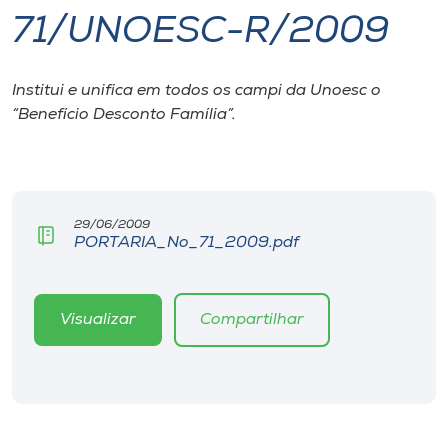
71/UNOESC-R/2009
I.nova
Institui e unifica em todos os campi da Unoesc o
Diplomados
“Benefício Desconto Família”.
Cultura
CPA
29/06/2009
PORTARIA_No_71_2009.pdf
Biblioteca
Visualizar
Compartilhar
Editora
Rádio