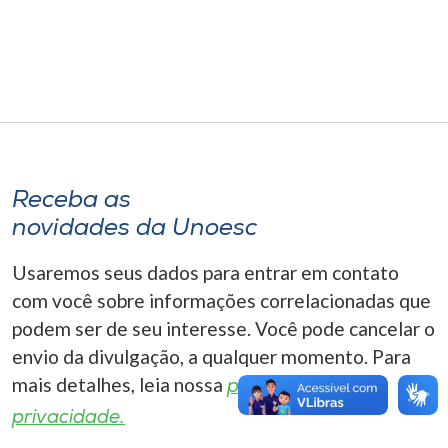
Museu
Unoesc
Store
Selecione
Receba as
o idioma
novidades da Unoesc
Usaremos seus dados para entrar em contato
A+
com você sobre informações correlacionadas que
A-
podem ser de seu interesse. Você pode cancelar o
envio da divulgação, a qualquer momento. Para
mais detalhes, leia nossa
política de
privacidade.