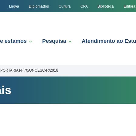
I.nova
Diplomados
Cultura
CPA
Biblioteca
Editora
e estamos
Pesquisa
Atendimento ao Est
PORTARIA Nº 70/UNOESC-R/2018
is