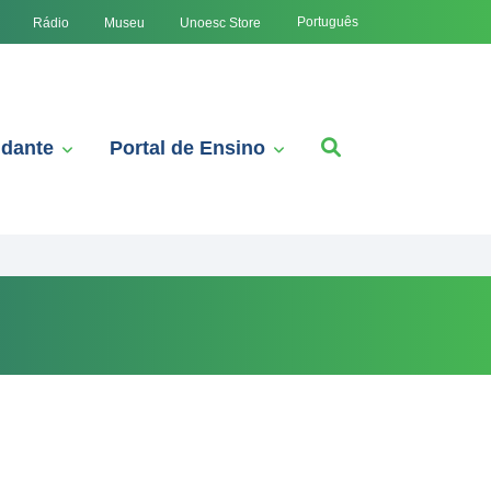
Português
Rádio
Museu
Unoesc Store
udante
Portal de Ensino