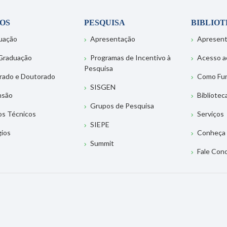
OS
PESQUISA
BIBLIO
uação
Apresentação
Apresen
Graduação
Programas de Incentivo à
Acesso a
Pesquisa
rado e Doutorado
Como Fu
SISGEN
nsão
Bibliotec
Grupos de Pesquisa
os Técnicos
Serviços
SIEPE
gios
Conheça 
Summit
Fale Con