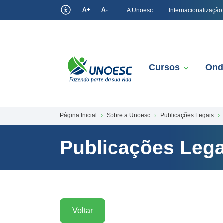
A+
A-
A Unoesc
Internacionalização
Cursos
Ond
Página Inicial
Sobre a Unoesc
Publicações Legais
Publicações Lega
Voltar