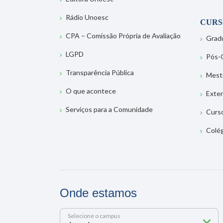
Rádio Unoesc
CURS
CPA – Comissão Própria de Avaliação
Grad
LGPD
Pós-
Transparência Pública
Mest
O que acontece
Exte
Serviços para a Comunidade
Curs
Colé
Onde estamos
Selecione o campus