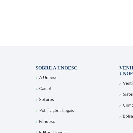
SOBRE A UNOESC
VENH
UNOE
A Unoesc
Vesti
Campi
Sist
Setores
Como
Publicações Legais
Bolsa
Funoesc
Editora Unoesc