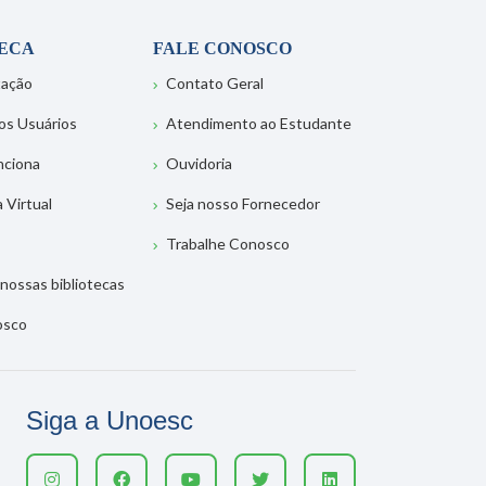
TECA
FALE CONOSCO
tação
Contato Geral
os Usuários
Atendimento ao Estudante
nciona
Ouvidoria
a Virtual
Seja nosso Fornecedor
Trabalhe Conosco
nossas bibliotecas
osco
Siga a Unoesc