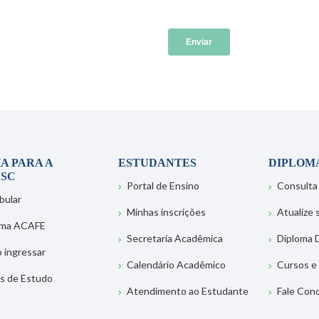
A PARA A
ESTUDANTES
DIPLOM
SC
Portal de Ensino
Consulta
bular
Minhas inscrições
Atualize
ema ACAFE
Secretaria Acadêmica
Diploma D
 ingressar
Calendário Acadêmico
Cursos e
s de Estudo
Atendimento ao Estudante
Fale Con