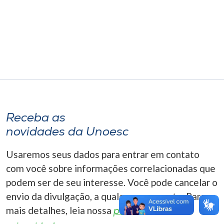
Museu
Unoesc
Store
Selecione
o idioma
Receba as
novidades da Unoesc
A+
Usaremos seus dados para entrar em contato
A-
com você sobre informações correlacionadas que
podem ser de seu interesse. Você pode cancelar o
envio da divulgação, a qualquer momento. Para
mais detalhes, leia nossa
política de