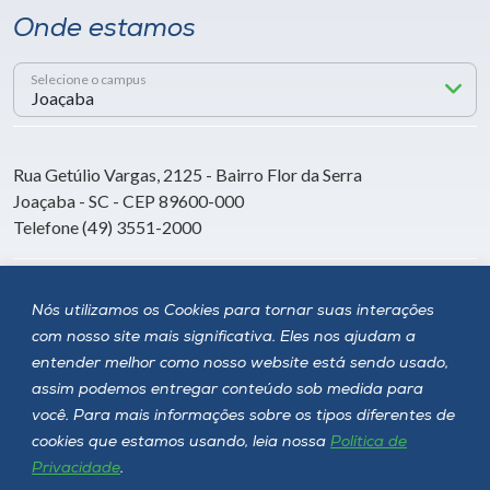
Onde estamos
Selecione o campus
Rua Getúlio Vargas, 2125 - Bairro Flor da Serra
Joaçaba - SC - CEP 89600-000
Telefone (49) 3551-2000
Siga a Unoesc
Nós utilizamos os Cookies para tornar suas interações
com nosso site mais significativa. Eles nos ajudam a
entender melhor como nosso website está sendo usado,
assim podemos entregar conteúdo sob medida para
você. Para mais informações sobre os tipos diferentes de
cookies que estamos usando, leia nossa
Política de
Privacidade
.