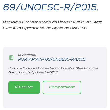
69/UNOESC-R/2015.
I.nova
Nomeia a Coordenadoria da Unoesc Virtual do Staff
Diplomados
Executivo Operacional de Apoio da UNOESC.
Cultura
CPA
02/03/2015
PORTARIA Nº 69/UNOESC-R/2015.
Biblioteca
Nomeia a Coordenadoria da Unoesc Virtual do Staff Executivo
Operacional de Apoio da UNOESC.
Editora
Visualizar
Compartilhar
Rádio