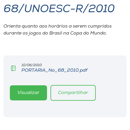
68/UNOESC-R/2010
I.nova
Orienta quanto aos horários a serem cumpridos
Diplomados
durante os jogos do Brasil na Copa do Mundo.
Cultura
CPA
10/06/2010
PORTARIA_No_68_2010.pdf
Biblioteca
Visualizar
Compartilhar
Editora
Rádio