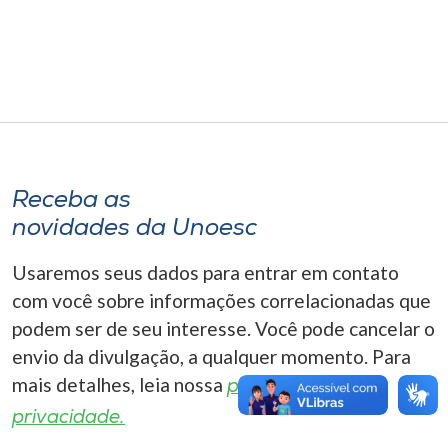
Museu
Unoesc
Store
Selecione
Receba as
o idioma
novidades da Unoesc
Usaremos seus dados para entrar em contato
A+
com você sobre informações correlacionadas que
A-
podem ser de seu interesse. Você pode cancelar o
envio da divulgação, a qualquer momento. Para
mais detalhes, leia nossa
política de
privacidade.