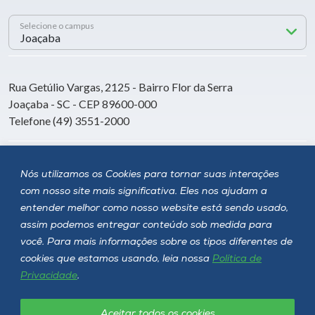
Selecione o campus
Rua Getúlio Vargas, 2125 - Bairro Flor da Serra
Joaçaba - SC - CEP 89600-000
Telefone (49) 3551-2000
Siga a Unoesc
Nós utilizamos os Cookies para tornar suas interações
com nosso site mais significativa. Eles nos ajudam a
entender melhor como nosso website está sendo usado,
assim podemos entregar conteúdo sob medida para
você. Para mais informações sobre os tipos diferentes de
cookies que estamos usando, leia nossa
Política de
Privacidade
.
Aceitar todos os cookies