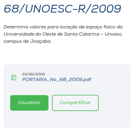
68/UNOESC-R/2009
I.nova
Determina valores para locação de espaço físico da
Diplomados
Universidade do Oeste de Santa Catarina – Unoesc,
campus de Joaçaba.
Cultura
CPA
23/06/2009
PORTARIA_No_68_2009.pdf
Biblioteca
Editora
Visualizar
Compartilhar
Rádio