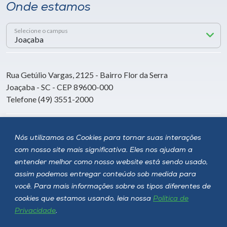
Onde estamos
Selecione o campus
Rua Getúlio Vargas, 2125 - Bairro Flor da Serra
Joaçaba - SC - CEP 89600-000
Telefone (49) 3551-2000
Siga a Unoesc
Nós utilizamos os Cookies para tornar suas interações
com nosso site mais significativa. Eles nos ajudam a
entender melhor como nosso website está sendo usado,
assim podemos entregar conteúdo sob medida para
você. Para mais informações sobre os tipos diferentes de
cookies que estamos usando, leia nossa
Política de
Privacidade
.