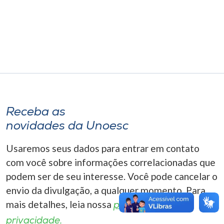
Museu
Unoesc
Store
Selecione
o idioma
Receba as
novidades da Unoesc
Usaremos seus dados para entrar em contato
A+
A-
com você sobre informações correlacionadas que
podem ser de seu interesse. Você pode cancelar o
envio da divulgação, a qualquer momento. Para
mais detalhes, leia nossa
política de
privacidade.