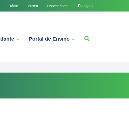
Português
Rádio
Museu
Unoesc Store
udante
Portal de Ensino