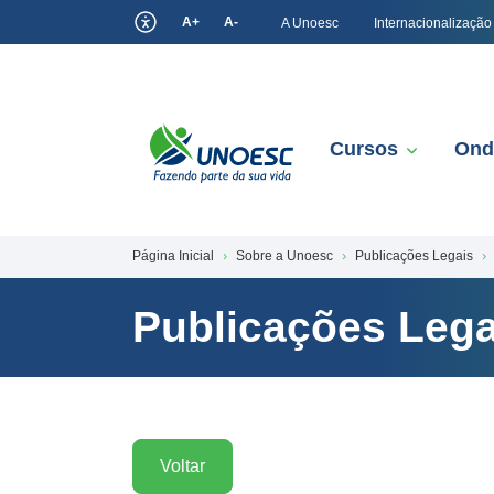
A+
A-
A Unoesc
Internacionalização
Cursos
Ond
Página Inicial
Sobre a Unoesc
Publicações Legais
Publicações Lega
Voltar