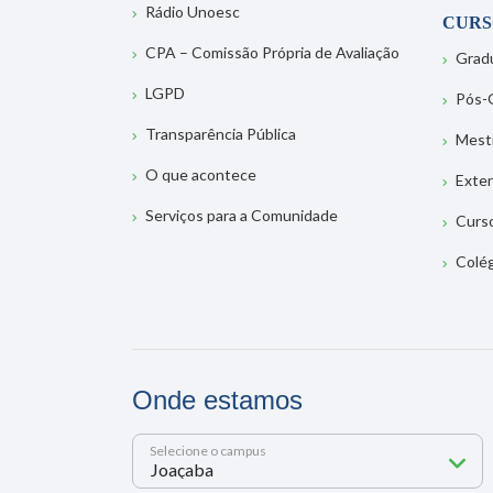
Rádio Unoesc
CURS
CPA – Comissão Própria de Avaliação
Grad
LGPD
Pós-
Transparência Pública
Mest
O que acontece
Exte
Serviços para a Comunidade
Curs
Colé
Onde estamos
Selecione o campus