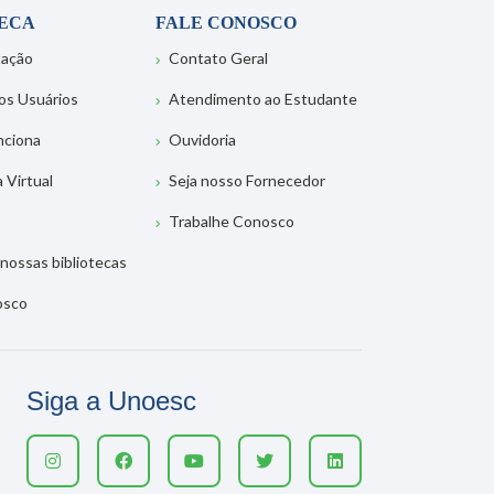
TECA
FALE CONOSCO
tação
Contato Geral
os Usuários
Atendimento ao Estudante
nciona
Ouvidoria
a Virtual
Seja nosso Fornecedor
Trabalhe Conosco
nossas bibliotecas
osco
Siga a Unoesc