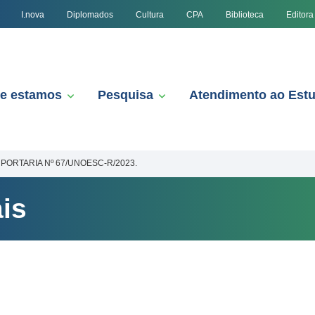
I.nova
Diplomados
Cultura
CPA
Biblioteca
Editora
e estamos
Pesquisa
Atendimento ao Est
PORTARIA Nº 67/UNOESC-R/2023.
is