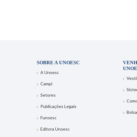
SOBRE A UNOESC
VENH
UNOE
A Unoesc
Vesti
Campi
Sist
Setores
Como
Publicações Legais
Bolsa
Funoesc
Editora Unoesc