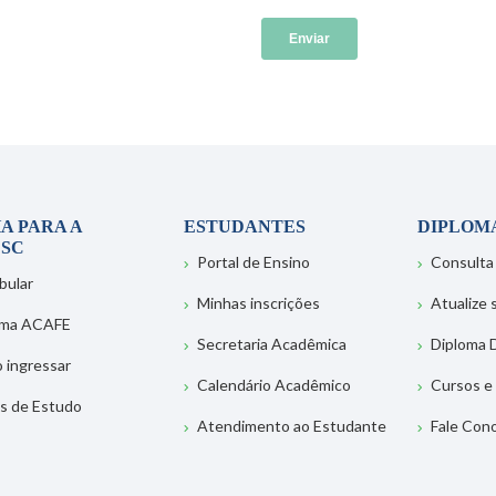
A PARA A
ESTUDANTES
DIPLOM
SC
Portal de Ensino
Consulta
bular
Minhas inscrições
Atualize
ema ACAFE
Secretaria Acadêmica
Diploma D
 ingressar
Calendário Acadêmico
Cursos e
s de Estudo
Atendimento ao Estudante
Fale Con