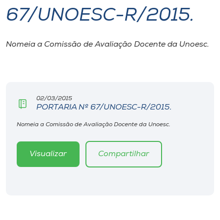
67/UNOESC-R/2015.
I.nova
Nomeia a Comissão de Avaliação Docente da Unoesc.
Diplomados
Cultura
02/03/2015
PORTARIA Nº 67/UNOESC-R/2015.
CPA
Nomeia a Comissão de Avaliação Docente da Unoesc.
Biblioteca
Visualizar
Compartilhar
Editora
Rádio