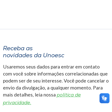
Museu
Unoesc
Store
Receba as
Selecione
o idioma
novidades da Unoesc
Usaremos seus dados para entrar em contato
com você sobre informações correlacionadas que
A+
podem ser de seu interesse. Você pode cancelar o
A-
envio da divulgação, a qualquer momento. Para
mais detalhes, leia nossa
política de
privacidade.