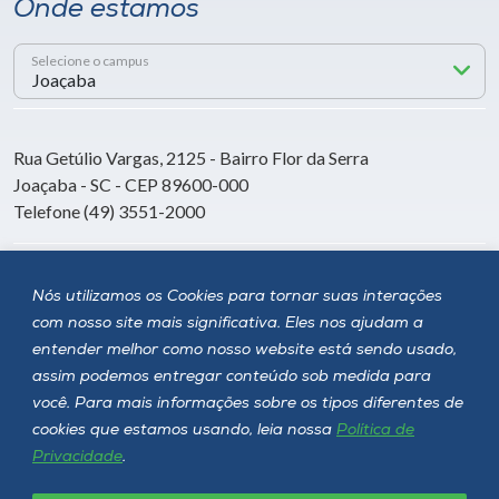
Onde estamos
Selecione o campus
Rua Getúlio Vargas, 2125 - Bairro Flor da Serra
Joaçaba - SC - CEP 89600-000
Telefone (49) 3551-2000
Siga a Unoesc
Nós utilizamos os Cookies para tornar suas interações
com nosso site mais significativa. Eles nos ajudam a
entender melhor como nosso website está sendo usado,
assim podemos entregar conteúdo sob medida para
você. Para mais informações sobre os tipos diferentes de
cookies que estamos usando, leia nossa
Política de
Privacidade
.