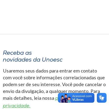
Museu
Unoesc
Store
Selecione
o idioma
Receba as
novidades da Unoesc
Usaremos seus dados para entrar em contato
A+
com você sobre informações correlacionadas que
A-
podem ser de seu interesse. Você pode cancelar o
envio da divulgação, a qualquer momento. Para
mais detalhes, leia nossa
política de
privacidade.