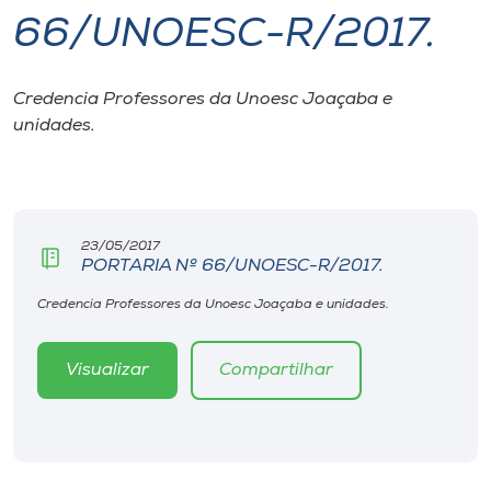
66/UNOESC-R/2017.
I.nova
Credencia Professores da Unoesc Joaçaba e
Diplomados
unidades.
Cultura
CPA
23/05/2017
PORTARIA Nº 66/UNOESC-R/2017.
Biblioteca
Credencia Professores da Unoesc Joaçaba e unidades.
Visualizar
Compartilhar
Editora
Rádio