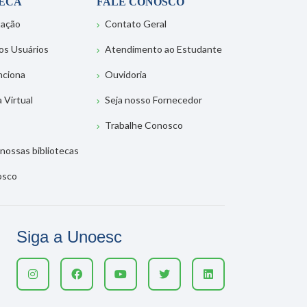
TECA
FALE CONOSCO
tação
Contato Geral
os Usuários
Atendimento ao Estudante
nciona
Ouvidoria
a Virtual
Seja nosso Fornecedor
Trabalhe Conosco
nossas bibliotecas
osco
Siga a Unoesc