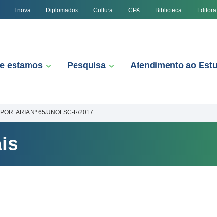
I.nova
Diplomados
Cultura
CPA
Biblioteca
Editora
e estamos
Pesquisa
Atendimento ao Est
PORTARIA Nº 65/UNOESC-R/2017.
is