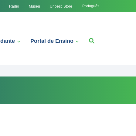
Português
Rádio
Museu
Unoesc Store
udante
Portal de Ensino