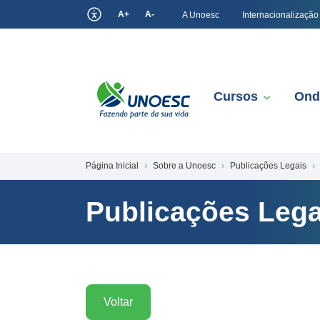
A+
A-
A Unoesc
Internacionalização
Cursos
Ond
Página Inicial
Sobre a Unoesc
Publicações Legais
Publicações Lega
Voltar