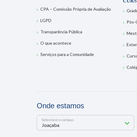
CURS
CPA – Comissão Própria de Avaliação
Grad
LGPD
Pós-
Transparência Pública
Mest
O que acontece
Exte
Serviços para a Comunidade
Curs
Colé
Onde estamos
Selecione o campus