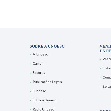
SOBRE A UNOESC
VENH
UNOE
A Unoesc
Vesti
Campi
Sist
Setores
Como
Publicações Legais
Bolsa
Funoesc
Editora Unoesc
Rádio Unoesc