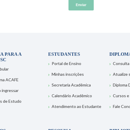
A PARA A
ESTUDANTES
DIPLOM
SC
Portal de Ensino
Consulta
bular
Minhas inscrições
Atualize
ema ACAFE
Secretaria Acadêmica
Diploma D
 ingressar
Calendário Acadêmico
Cursos e
s de Estudo
Atendimento ao Estudante
Fale Con