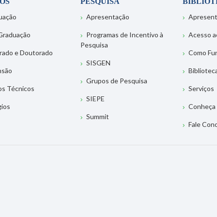
OS
PESQUISA
BIBLIO
uação
Apresentação
Apresen
Graduação
Programas de Incentivo à
Acesso a
Pesquisa
rado e Doutorado
Como Fu
SISGEN
nsão
Bibliotec
Grupos de Pesquisa
os Técnicos
Serviços
SIEPE
gios
Conheça 
Summit
Fale Con