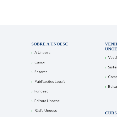
SOBRE A UNOESC
VENH
UNOE
A Unoesc
Vesti
Campi
Sist
Setores
Como
Publicações Legais
Bolsa
Funoesc
Editora Unoesc
Rádio Unoesc
CURS