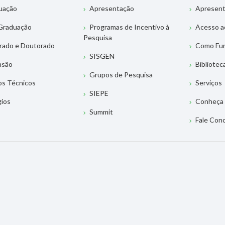
uação
Apresentação
Apresen
Graduação
Programas de Incentivo à
Acesso a
Pesquisa
rado e Doutorado
Como Fu
SISGEN
nsão
Bibliotec
Grupos de Pesquisa
os Técnicos
Serviços
SIEPE
gios
Conheça 
Summit
Fale Con