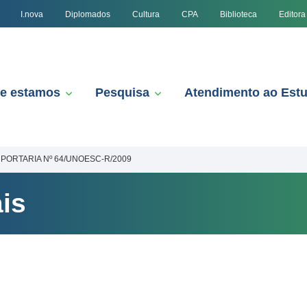
I.nova
Diplomados
Cultura
CPA
Biblioteca
Editora
e estamos
Pesquisa
Atendimento ao Est
PORTARIA Nº 64/UNOESC-R/2009
is