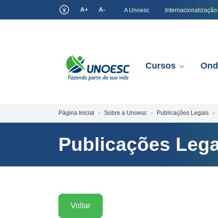
A+
A-
A Unoesc
Internacionalização
Cursos
Ond
Página Inicial
Sobre a Unoesc
Publicações Legais
Publicações Lega
Voltar