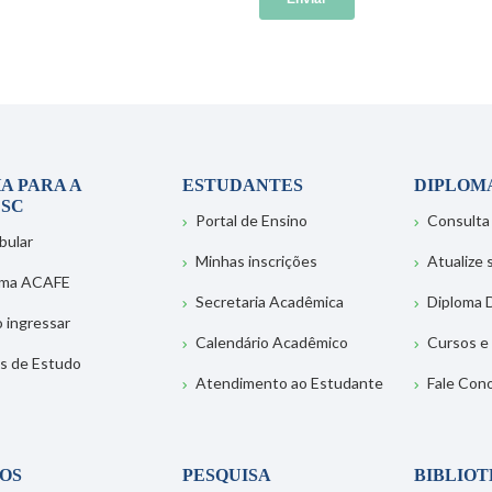
A PARA A
ESTUDANTES
DIPLOM
SC
Portal de Ensino
Consulta
bular
Minhas inscrições
Atualize
ema ACAFE
Secretaria Acadêmica
Diploma D
 ingressar
Calendário Acadêmico
Cursos e
s de Estudo
Atendimento ao Estudante
Fale Con
OS
PESQUISA
BIBLIO