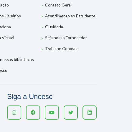
tação
Contato Geral
os Usuários
Atendimento ao Estudante
nciona
Ouvidoria
a Virtual
Seja nosso Fornecedor
Trabalhe Conosco
nossas bibliotecas
osco
Siga a Unoesc