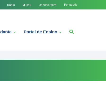
Português
Rádio
Museu
Unoesc Store
udante
Portal de Ensino