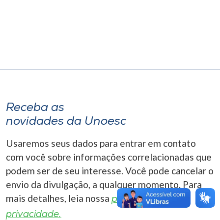
Museu
Unoesc
Store
Selecione
o idioma
Receba as
novidades da Unoesc
Usaremos seus dados para entrar em contato
A+
com você sobre informações correlacionadas que
A-
podem ser de seu interesse. Você pode cancelar o
envio da divulgação, a qualquer momento. Para
mais detalhes, leia nossa
política de
privacidade.