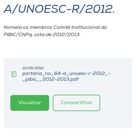
A/UNOESC-R/2012.
I.nova
Nomeia os membros Comitê Institucional do
Diplomados
PIBIC/CNPq, cota de 2012/2013.
Cultura
CPA
21/05/2012
portaria_no_64-a_unoesc-r-2012_-
_pibic__2012-2013.pdf
Biblioteca
Editora
Visualizar
Compartilhar
Rádio