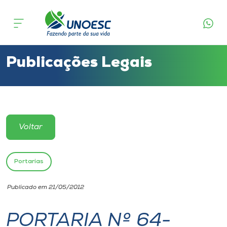
Cursos
Onde estamos
Publicações Legais
Pesquisa
Atendimento ao Estudante
Voltar
Portal de Ensino
Portarias
A
Publicado em 21/05/2012
Unoesc
PORTARIA Nº 64-
Internacionalização