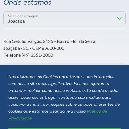
Onde estamos
Selecione o campus
Rua Getúlio Vargas, 2125 - Bairro Flor da Serra
Joaçaba - SC - CEP 89600-000
Telefone (49) 3551-2000
Siga a Unoesc
Nós utilizamos os Cookies para tornar suas interações
com nosso site mais significativa. Eles nos ajudam a
entender melhor como nosso website está sendo usado,
assim podemos entregar conteúdo sob medida para
você. Para mais informações sobre os tipos diferentes de
cookies que estamos usando, leia nossa
Política de
Privacidade
.