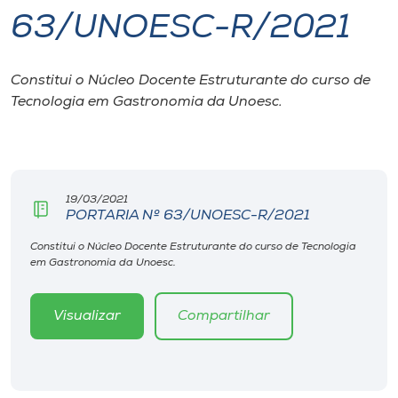
63/UNOESC-R/2021
I.nova
Constitui o Núcleo Docente Estruturante do curso de
Diplomados
Tecnologia em Gastronomia da Unoesc.
Cultura
CPA
19/03/2021
PORTARIA Nº 63/UNOESC-R/2021
Biblioteca
Constitui o Núcleo Docente Estruturante do curso de Tecnologia
em Gastronomia da Unoesc.
Editora
Visualizar
Compartilhar
Rádio