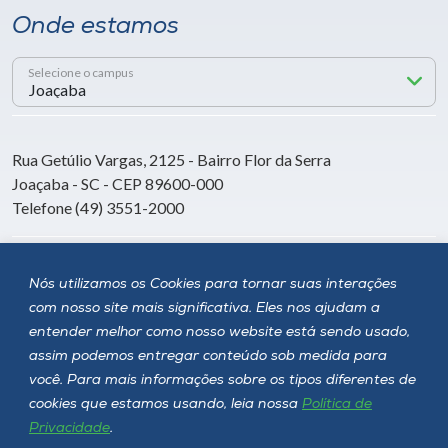
Onde estamos
Selecione o campus
Rua Getúlio Vargas, 2125 - Bairro Flor da Serra
Joaçaba - SC - CEP 89600-000
Telefone (49) 3551-2000
Siga a Unoesc
Nós utilizamos os Cookies para tornar suas interações
com nosso site mais significativa. Eles nos ajudam a
entender melhor como nosso website está sendo usado,
assim podemos entregar conteúdo sob medida para
você. Para mais informações sobre os tipos diferentes de
cookies que estamos usando, leia nossa
Política de
Privacidade
.