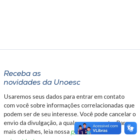
Museu
Unoesc
Store
Selecione
o idioma
Receba as
novidades da Unoesc
A+
Usaremos seus dados para entrar em contato
A-
com você sobre informações correlacionadas que
podem ser de seu interesse. Você pode cancelar o
envio da divulgação, a qualquer momento. Para
mais detalhes, leia nossa
política de