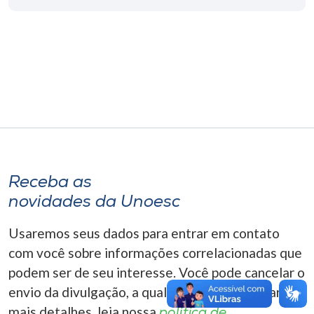
Museu
Unoesc
Store
Selecione
o idioma
Receba as
novidades da Unoesc
A+
A-
Usaremos seus dados para entrar em contato
com você sobre informações correlacionadas que
podem ser de seu interesse. Você pode cancelar o
envio da divulgação, a qualquer momento. Para
mais detalhes, leia nossa
política de