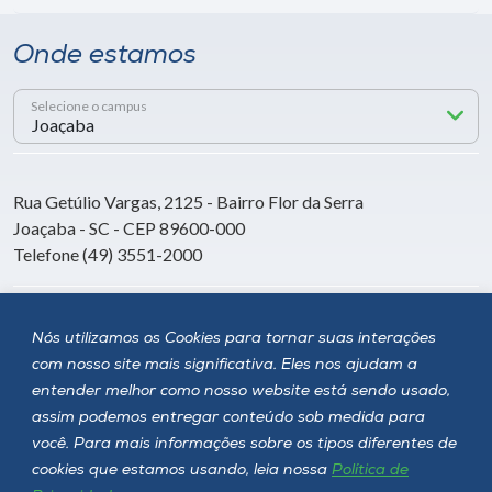
Onde estamos
Selecione o campus
Rua Getúlio Vargas, 2125 - Bairro Flor da Serra
Joaçaba - SC - CEP 89600-000
Telefone (49) 3551-2000
Siga a Unoesc
Nós utilizamos os Cookies para tornar suas interações
com nosso site mais significativa. Eles nos ajudam a
entender melhor como nosso website está sendo usado,
assim podemos entregar conteúdo sob medida para
você. Para mais informações sobre os tipos diferentes de
cookies que estamos usando, leia nossa
Política de