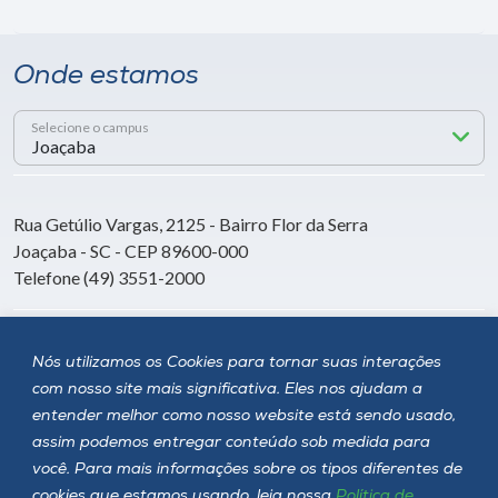
Onde estamos
Selecione o campus
Rua Getúlio Vargas, 2125 - Bairro Flor da Serra
Joaçaba - SC - CEP 89600-000
Telefone (49) 3551-2000
Siga a Unoesc
Nós utilizamos os Cookies para tornar suas interações
com nosso site mais significativa. Eles nos ajudam a
entender melhor como nosso website está sendo usado,
assim podemos entregar conteúdo sob medida para
você. Para mais informações sobre os tipos diferentes de
cookies que estamos usando, leia nossa
Política de