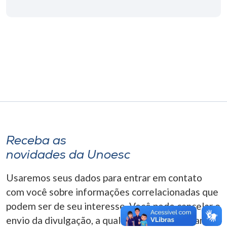
Museu
Unoesc
Store
Selecione
o idioma
Receba as
A+
novidades da Unoesc
A-
Usaremos seus dados para entrar em contato
com você sobre informações correlacionadas que
podem ser de seu interesse. Você pode cancelar o
envio da divulgação, a qualquer momento. Para