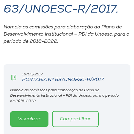
63/UNOESC-R/2017.
I.nova
Nomeia as comissões para elaboração do Plano de
Diplomados
Desenvolvimento Institucional – PDI da Unoesc, para o
período de 2018-2022.
Cultura
CPA
16/05/2017
PORTARIA Nº 63/UNOESC-R/2017.
Biblioteca
Nomeia as comissões para elaboração do Plano de
Desenvolvimento Institucional – PDI da Unoesc, para o período
Editora
de 2018-2022.
Rádio
Visualizar
Compartilhar