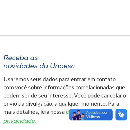
Museu
Unoesc
Store
Selecione
Receba as
o idioma
novidades da Unoesc
Usaremos seus dados para entrar em contato
A+
com você sobre informações correlacionadas que
A-
podem ser de seu interesse. Você pode cancelar o
envio da divulgação, a qualquer momento. Para
mais detalhes, leia nossa
política de
privacidade.