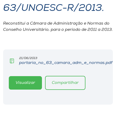
63/UNOESC-R/2013.
I.nova
Reconstitui a Câmara de Administração e Normas do
Diplomados
Conselho Universitário, para o período de 2011 a 2013.
Cultura
CPA
21/06/2013
portaria_no_63_camara_adm_e_normas.pdf
Biblioteca
Visualizar
Compartilhar
Editora
Rádio