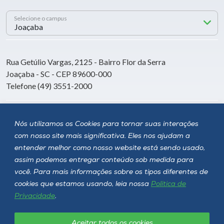
Selecione o campus
Rua Getúlio Vargas, 2125 - Bairro Flor da Serra
Joaçaba - SC - CEP 89600-000
Telefone (49) 3551-2000
Siga a Unoesc
Nós utilizamos os Cookies para tornar suas interações
com nosso site mais significativa. Eles nos ajudam a
entender melhor como nosso website está sendo usado,
assim podemos entregar conteúdo sob medida para
você. Para mais informações sobre os tipos diferentes de
cookies que estamos usando, leia nossa
Política de
Privacidade
.
Aceitar todos os cookies