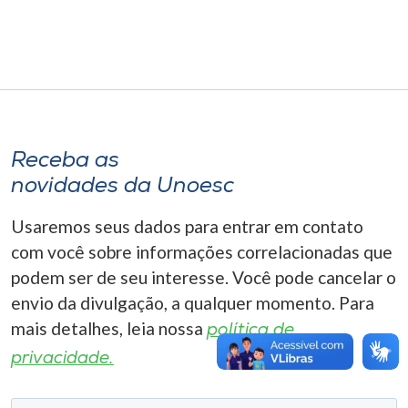
Museu
Unoesc
Store
Receba as
Selecione
novidades da Unoesc
o idioma
Usaremos seus dados para entrar em contato
com você sobre informações correlacionadas que
A+
podem ser de seu interesse. Você pode cancelar o
A-
envio da divulgação, a qualquer momento. Para
mais detalhes, leia nossa
política de
privacidade.