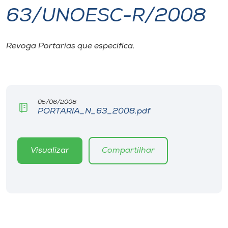
63/UNOESC-R/2008
I.nova
Revoga Portarias que especifica.
Diplomados
Cultura
05/06/2008
PORTARIA_N_63_2008.pdf
CPA
Biblioteca
Visualizar
Compartilhar
Editora
Rádio