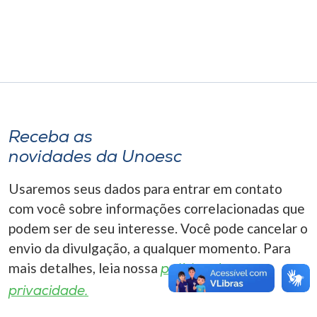
Museu
Unoesc
Store
Receba as
Selecione
o idioma
novidades da Unoesc
Usaremos seus dados para entrar em contato
com você sobre informações correlacionadas que
A+
podem ser de seu interesse. Você pode cancelar o
A-
envio da divulgação, a qualquer momento. Para
mais detalhes, leia nossa
política de
privacidade.