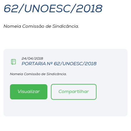
62/UNOESC/2018
I.nova
Nomeia Comissão de Sindicância.
Diplomados
Cultura
24/04/2018
PORTARIA Nº 62/UNOESC/2018
CPA
Nomeia Comissão de Sindicância.
Biblioteca
Visualizar
Compartilhar
Editora
Rádio