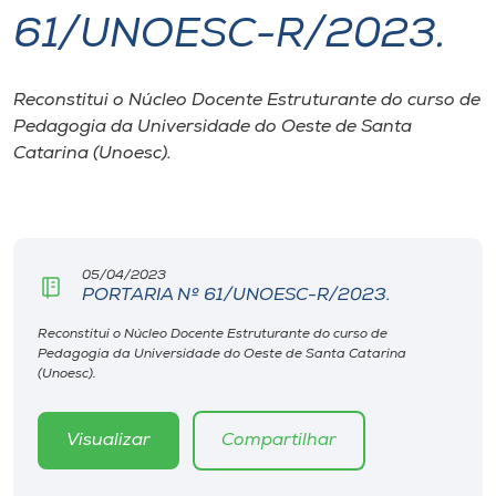
61/UNOESC-R/2023.
I.nova
Reconstitui o Núcleo Docente Estruturante do curso de
Diplomados
Pedagogia da Universidade do Oeste de Santa
Catarina (Unoesc).
Cultura
CPA
05/04/2023
PORTARIA Nº 61/UNOESC-R/2023.
Biblioteca
Reconstitui o Núcleo Docente Estruturante do curso de
Pedagogia da Universidade do Oeste de Santa Catarina
Editora
(Unoesc).
Rádio
Visualizar
Compartilhar