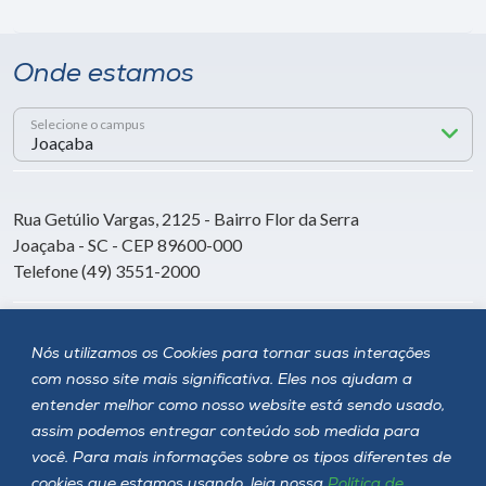
Onde estamos
Selecione o campus
Rua Getúlio Vargas, 2125 - Bairro Flor da Serra
Joaçaba - SC - CEP 89600-000
Telefone (49) 3551-2000
Siga a Unoesc
Nós utilizamos os Cookies para tornar suas interações
com nosso site mais significativa. Eles nos ajudam a
entender melhor como nosso website está sendo usado,
assim podemos entregar conteúdo sob medida para
você. Para mais informações sobre os tipos diferentes de
cookies que estamos usando, leia nossa
Política de