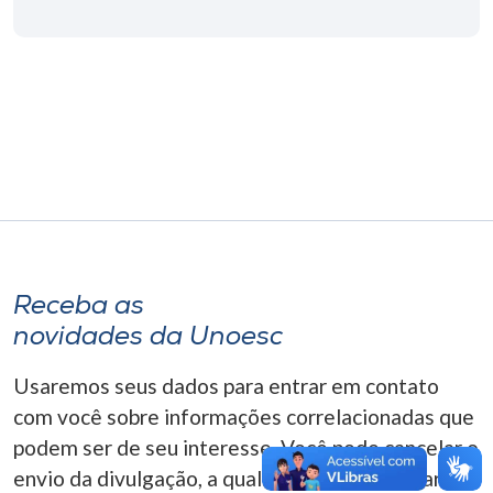
Museu
Unoesc
Store
Selecione
o idioma
Receba as
A+
novidades da Unoesc
A-
Usaremos seus dados para entrar em contato
com você sobre informações correlacionadas que
podem ser de seu interesse. Você pode cancelar o
envio da divulgação, a qualquer momento. Para