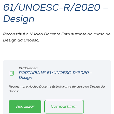
61/UNOESC-R/2020 –
I.nova
Design
Diplomados
Reconstitui o Núcleo Docente Estruturante do curso de
Design da Unoesc.
Cultura
CPA
21/05/2020
Biblioteca
PORTARIA Nº 61/UNOESC-R/2020 -
Design
Editora
Reconstitui o Núcleo Docente Estruturante do curso de Design da
Unoesc.
Rádio
Visualizar
Compartilhar