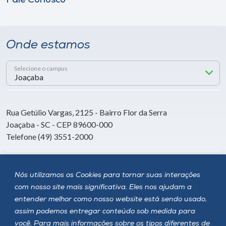
Fale Conosco
Onde estamos
Selecione o campus
Rua Getúlio Vargas, 2125 - Bairro Flor da Serra
Joaçaba - SC - CEP 89600-000
Telefone (49) 3551-2000
Siga a Unoesc
Nós utilizamos os Cookies para tornar suas interações
com nosso site mais significativa. Eles nos ajudam a
entender melhor como nosso website está sendo usado,
assim podemos entregar conteúdo sob medida para
você. Para mais informações sobre os tipos diferentes de