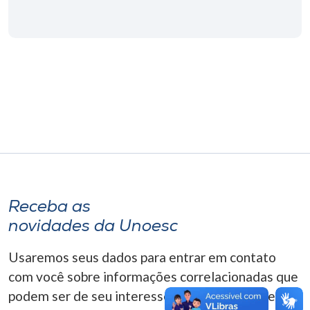
Museu
Unoesc
Store
Selecione
o idioma
A+
Receba as
A-
novidades da Unoesc
Usaremos seus dados para entrar em contato
com você sobre informações correlacionadas que
podem ser de seu interesse. Você pode cancelar o