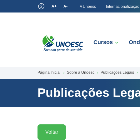
A+
A-
A Unoesc
Internacionalização
Cursos
Ond
Página Inicial
Sobre a Unoesc
Publicações Legais
Publicações Lega
Voltar