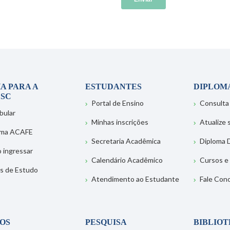
A PARA A
ESTUDANTES
DIPLOM
SC
Portal de Ensino
Consulta
bular
Minhas inscrições
Atualize
ema ACAFE
Secretaria Acadêmica
Diploma D
 ingressar
Calendário Acadêmico
Cursos e
s de Estudo
Atendimento ao Estudante
Fale Con
OS
PESQUISA
BIBLIO