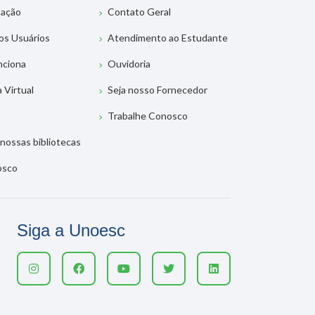
tação
Contato Geral
os Usuários
Atendimento ao Estudante
nciona
Ouvidoria
a Virtual
Seja nosso Fornecedor
Trabalhe Conosco
nossas bibliotecas
osco
Siga a Unoesc