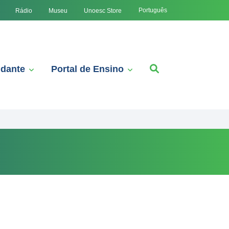
Português
Rádio
Museu
Unoesc Store
udante
Portal de Ensino