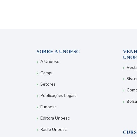
SOBRE A UNOESC
VENH
UNOE
A Unoesc
Vesti
Campi
Sist
Setores
Como
Publicações Legais
Bolsa
Funoesc
Editora Unoesc
Rádio Unoesc
CURS