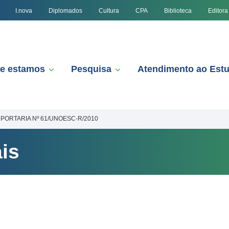
I.nova
Diplomados
Cultura
CPA
Biblioteca
Editora
e estamos
Pesquisa
Atendimento ao Est
PORTARIA Nº 61/UNOESC-R/2010
is