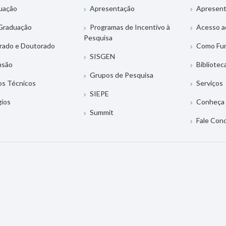
uação
Apresentação
Apresen
Graduação
Programas de Incentivo à
Acesso a
Pesquisa
rado e Doutorado
Como Fu
SISGEN
nsão
Bibliotec
Grupos de Pesquisa
os Técnicos
Serviços
SIEPE
gios
Conheça 
Summit
Fale Con