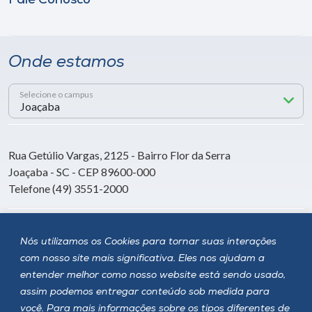
Fale Conosco
Onde estamos
Selecione o campus
Rua Getúlio Vargas, 2125 - Bairro Flor da Serra
Joaçaba - SC - CEP 89600-000
Telefone (49) 3551-2000
Siga a Unoesc
Nós utilizamos os Cookies para tornar suas interações
com nosso site mais significativa. Eles nos ajudam a
entender melhor como nosso website está sendo usado,
assim podemos entregar conteúdo sob medida para
você. Para mais informações sobre os tipos diferentes de