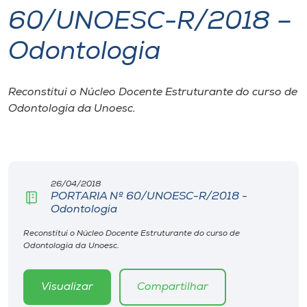
60/UNOESC-R/2018 –
I.nova
Odontologia
Diplomados
Reconstitui o Núcleo Docente Estruturante do curso de
Odontologia da Unoesc.
Cultura
CPA
26/04/2018
Biblioteca
PORTARIA Nº 60/UNOESC-R/2018 -
Odontologia
Editora
Reconstitui o Núcleo Docente Estruturante do curso de
Odontologia da Unoesc.
Rádio
Visualizar
Compartilhar