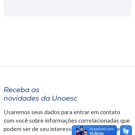
Museu
Unoesc
Store
Selecione
o idioma
A+
Receba as
A-
novidades da Unoesc
Usaremos seus dados para entrar em contato
com você sobre informações correlacionadas que
podem ser de seu interesse. Você pode cancelar o