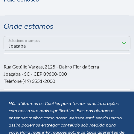
Fale Conosco
Onde estamos
Selecione o campus
Rua Getúlio Vargas, 2125 - Bairro Flor da Serra
Joaçaba - SC - CEP 89600-000
Telefone (49) 3551-2000
Siga a Unoesc
Nós utilizamos os Cookies para tornar suas interações
com nosso site mais significativa. Eles nos ajudam a
entender melhor como nosso website está sendo usado,
assim podemos entregar conteúdo sob medida para
você. Para mais informações sobre os tipos diferentes de