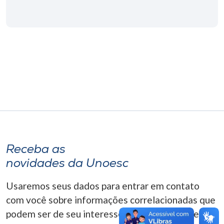
Museu
Unoesc
Store
Selecione
o idioma
A+
Receba as
A-
novidades da Unoesc
Usaremos seus dados para entrar em contato
com você sobre informações correlacionadas que
podem ser de seu interesse. Você pode cancelar o