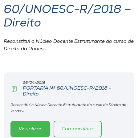
60/UNOESC-R/2018 –
I.nova
Direito
Diplomados
Reconstitui o Núcleo Docente Estruturante do curso de
Direito da Unoesc.
Cultura
CPA
26/04/2018
Biblioteca
PORTARIA Nº 60/UNOESC-R/2018 -
Direito
Editora
Reconstitui o Núcleo Docente Estruturante do curso de Direito da
Unoesc.
Rádio
Visualizar
Compartilhar