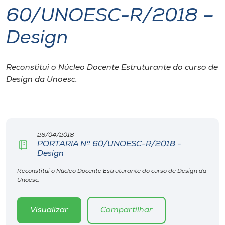
60/UNOESC-R/2018 –
I.nova
Design
Diplomados
Reconstitui o Núcleo Docente Estruturante do curso de
Design da Unoesc.
Cultura
CPA
26/04/2018
Biblioteca
PORTARIA Nº 60/UNOESC-R/2018 -
Design
Editora
Reconstitui o Núcleo Docente Estruturante do curso de Design da
Unoesc.
Rádio
Visualizar
Compartilhar