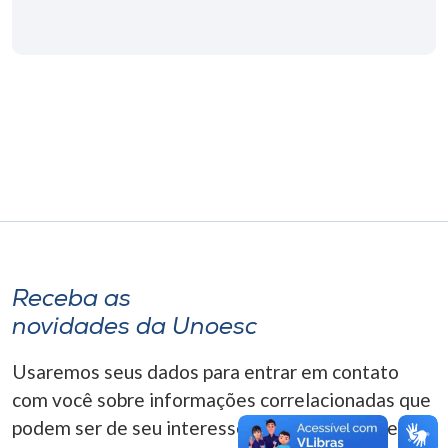
Museu
Unoesc
Store
Selecione
o idioma
A+
Receba as
A-
novidades da Unoesc
Usaremos seus dados para entrar em contato
com você sobre informações correlacionadas que
podem ser de seu interesse. Você pode cancelar o