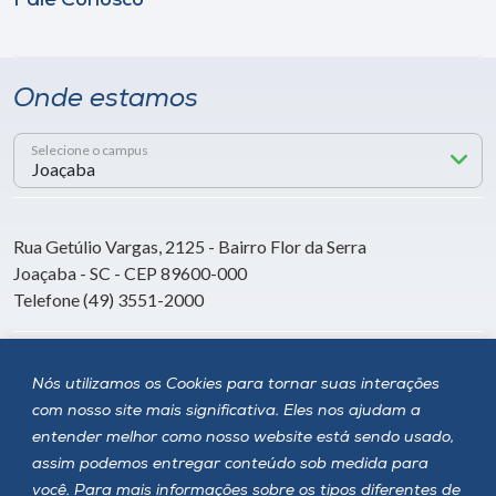
Fale Conosco
Onde estamos
Selecione o campus
Rua Getúlio Vargas, 2125 - Bairro Flor da Serra
Joaçaba - SC - CEP 89600-000
Telefone (49) 3551-2000
Siga a Unoesc
Nós utilizamos os Cookies para tornar suas interações
com nosso site mais significativa. Eles nos ajudam a
entender melhor como nosso website está sendo usado,
assim podemos entregar conteúdo sob medida para
você. Para mais informações sobre os tipos diferentes de