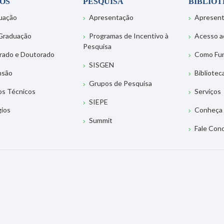
OS
PESQUISA
BIBLIO
uação
Apresentação
Apresen
Graduação
Programas de Incentivo à
Acesso a
Pesquisa
rado e Doutorado
Como Fu
SISGEN
nsão
Bibliotec
Grupos de Pesquisa
os Técnicos
Serviços
SIEPE
gios
Conheça 
Summit
Fale Con