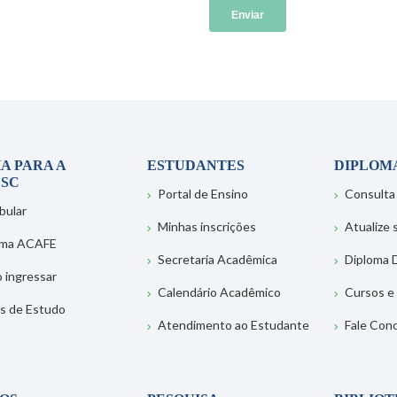
A PARA A
ESTUDANTES
DIPLOM
SC
Portal de Ensino
Consulta
bular
Minhas inscrições
Atualize
ema ACAFE
Secretaria Acadêmica
Diploma D
 ingressar
Calendário Acadêmico
Cursos e
s de Estudo
Atendimento ao Estudante
Fale Con