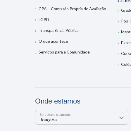
CURS
CPA – Comissão Própria de Avaliação
Grad
LGPD
Pós-
Transparência Pública
Mest
O que acontece
Exte
Serviços para a Comunidade
Curs
Colé
Onde estamos
Selecione o campus