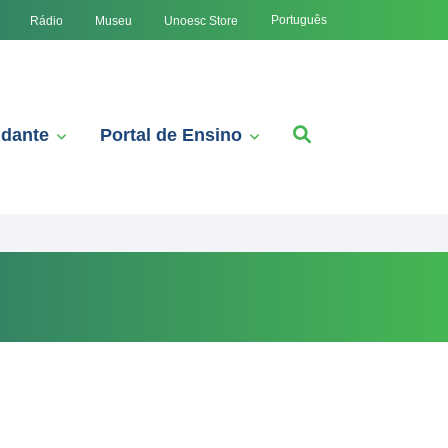
Português
Rádio
Museu
Unoesc Store
udante
Portal de Ensino