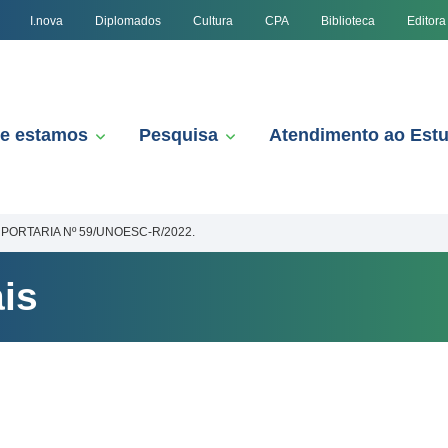
I.nova
Diplomados
Cultura
CPA
Biblioteca
Editora
e estamos
Pesquisa
Atendimento ao Est
PORTARIA Nº 59/UNOESC-R/2022.
is