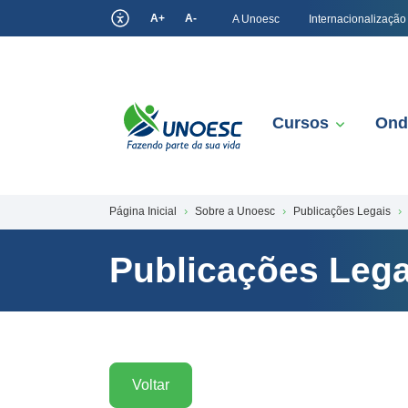
A+
A-
A Unoesc
Internacionalização
Cursos
Ond
Página Inicial
Sobre a Unoesc
Publicações Legais
Publicações Lega
Voltar