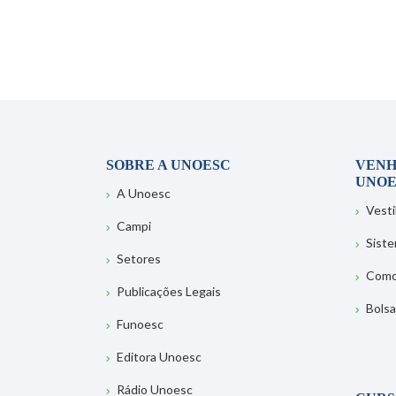
SOBRE A UNOESC
VENH
UNOE
A Unoesc
Vesti
Campi
Sist
Setores
Como
Publicações Legais
Bolsa
Funoesc
Editora Unoesc
Rádio Unoesc