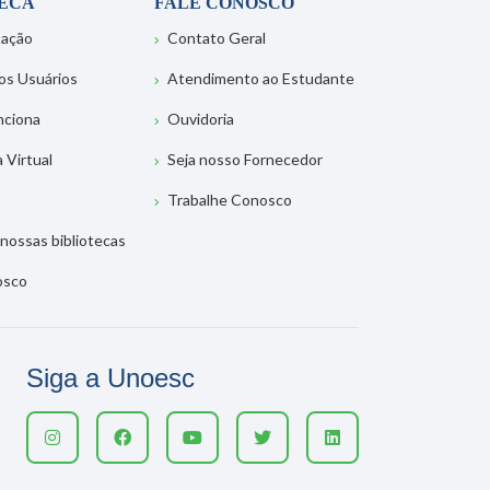
TECA
FALE CONOSCO
tação
Contato Geral
os Usuários
Atendimento ao Estudante
nciona
Ouvidoria
a Virtual
Seja nosso Fornecedor
Trabalhe Conosco
nossas bibliotecas
osco
Siga a Unoesc