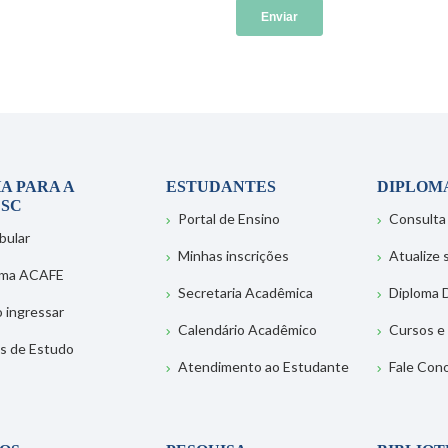
A PARA A
ESTUDANTES
DIPLOM
SC
Portal de Ensino
Consulta
bular
Minhas inscrições
Atualize
ema ACAFE
Secretaria Acadêmica
Diploma D
 ingressar
Calendário Acadêmico
Cursos e
s de Estudo
Atendimento ao Estudante
Fale Con