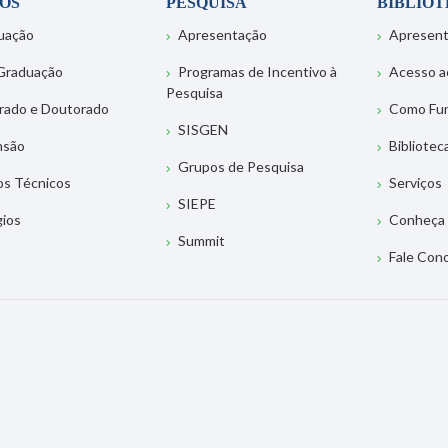
OS
PESQUISA
BIBLIO
uação
Apresentação
Apresen
Graduação
Programas de Incentivo à
Acesso a
Pesquisa
rado e Doutorado
Como Fu
SISGEN
nsão
Bibliotec
Grupos de Pesquisa
os Técnicos
Serviços
SIEPE
gios
Conheça 
Summit
Fale Con