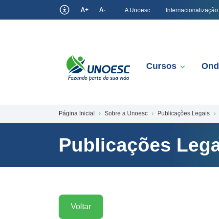
A+
A-
A Unoesc
Internacionalização
Cursos
Ond
Página Inicial
Sobre a Unoesc
Publicações Legais
Publicações Lega
Voltar