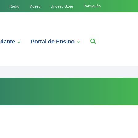
Português
Rádio
Museu
Unoesc Store
udante
Portal de Ensino