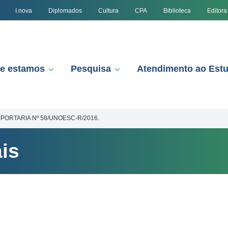
I.nova
Diplomados
Cultura
CPA
Biblioteca
Editora
e estamos
Pesquisa
Atendimento ao Est
PORTARIA Nº 58/UNOESC-R/2016.
is