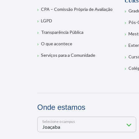
CURS
CPA – Comissão Própria de Avaliação
Grad
LGPD
Pós-
Transparência Pública
Mest
O que acontece
Exte
Serviços para a Comunidade
Curs
Colé
Onde estamos
Selecione o campus