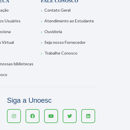
TECA
FALE CONOSCO
tação
Contato Geral
os Usuários
Atendimento ao Estudante
nciona
Ouvidoria
a Virtual
Seja nosso Fornecedor
Trabalhe Conosco
nossas bibliotecas
osco
Siga a Unoesc