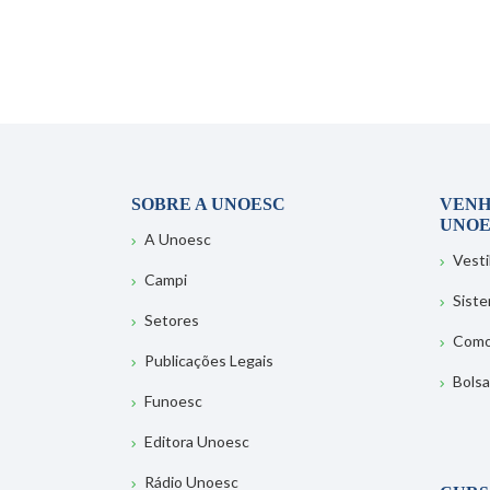
SOBRE A UNOESC
VENH
UNOE
A Unoesc
Vesti
Campi
Sist
Setores
Como
Publicações Legais
Bolsa
Funoesc
Editora Unoesc
Rádio Unoesc