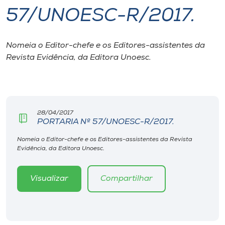
57/UNOESC-R/2017.
I.nova
Nomeia o Editor-chefe e os Editores-assistentes da
Diplomados
Revista Evidência, da Editora Unoesc.
Cultura
CPA
28/04/2017
PORTARIA Nº 57/UNOESC-R/2017.
Biblioteca
Nomeia o Editor-chefe e os Editores-assistentes da Revista
Evidência, da Editora Unoesc.
Editora
Visualizar
Compartilhar
Rádio