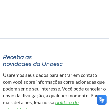
Museu
Unoesc
Store
Selecione
o idioma
Receba as
novidades da Unoesc
A+
Usaremos seus dados para entrar em contato
A-
com você sobre informações correlacionadas que
podem ser de seu interesse. Você pode cancelar o
envio da divulgação, a qualquer momento. Para
mais detalhes, leia nossa
política de