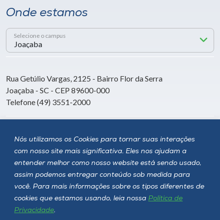
Onde estamos
Selecione o campus
Rua Getúlio Vargas, 2125 - Bairro Flor da Serra
Joaçaba - SC - CEP 89600-000
Telefone (49) 3551-2000
Siga a Unoesc
Nós utilizamos os Cookies para tornar suas interações
com nosso site mais significativa. Eles nos ajudam a
entender melhor como nosso website está sendo usado,
assim podemos entregar conteúdo sob medida para
você. Para mais informações sobre os tipos diferentes de
cookies que estamos usando, leia nossa
Política de
Privacidade
.