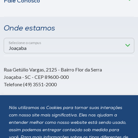
Fale Conosco
Onde estamos
Selecione o campus
Rua Getúlio Vargas, 2125 - Bairro Flor da Serra
Joaçaba - SC - CEP 89600-000
Telefone (49) 3551-2000
Siga a Unoesc
Nós utilizamos os Cookies para tornar suas interações
com nosso site mais significativa. Eles nos ajudam a
entender melhor como nosso website está sendo usado,
assim podemos entregar conteúdo sob medida para
você. Para mais informações sobre os tipos diferentes de