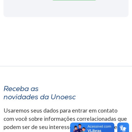
Museu
Unoesc
Store
Selecione
o idioma
A+
Receba as
A-
novidades da Unoesc
Usaremos seus dados para entrar em contato
com você sobre informações correlacionadas que
podem ser de seu interesse. Você pode cancelar o