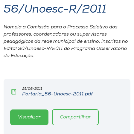
56/Unoesc-R/2011
I.nova
Nomeia a Comissão para o Processo Seletivo dos
Diplomados
professores, coordenadores ou supervisores
pedagógicos da rede municipal de ensino, inscritos no
Cultura
Edital 30/Unoesc-R/2011 do Programa Observatório
da Educação.
CPA
Biblioteca
21/06/2011
Portaria_56-Unoesc-2011.pdf
Editora
Visualizar
Compartilhar
Rádio