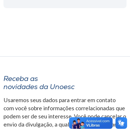
Museu
Unoesc
Store
Selecione
o idioma
Receba as
A+
novidades da Unoesc
A-
Usaremos seus dados para entrar em contato
com você sobre informações correlacionadas que
podem ser de seu interesse. Você pode cancelar o
envio da divulgação, a qualquer momento. Para