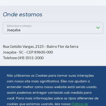
Onde estamos
Selecione o campus
Rua Getúlio Vargas, 2125 - Bairro Flor da Serra
Joaçaba - SC - CEP 89600-000
Telefone (49) 3551-2000
Siga a Unoesc
Nós utilizamos os Cookies para tornar suas interações
com nosso site mais significativa. Eles nos ajudam a
entender melhor como nosso website está sendo usado,
assim podemos entregar conteúdo sob medida para
você. Para mais informações sobre os tipos diferentes de
cookies que estamos usando, leia nossa
Política de