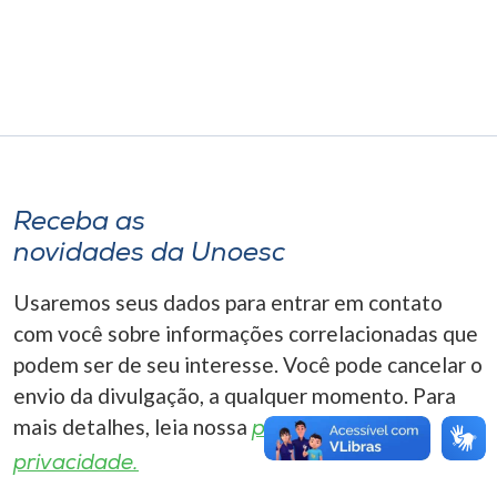
Museu
Unoesc
Store
Selecione
Receba as
o idioma
novidades da Unoesc
Usaremos seus dados para entrar em contato
A+
com você sobre informações correlacionadas que
A-
podem ser de seu interesse. Você pode cancelar o
envio da divulgação, a qualquer momento. Para
mais detalhes, leia nossa
política de
privacidade.