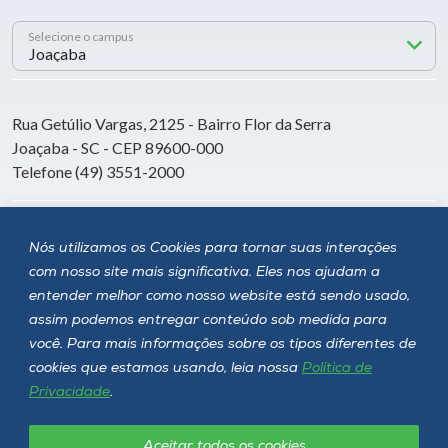
Selecione o campus
Rua Getúlio Vargas, 2125 - Bairro Flor da Serra
Joaçaba - SC - CEP 89600-000
Telefone (49) 3551-2000
Siga a Unoesc
Nós utilizamos os Cookies para tornar suas interações
com nosso site mais significativa. Eles nos ajudam a
entender melhor como nosso website está sendo usado,
assim podemos entregar conteúdo sob medida para
você. Para mais informações sobre os tipos diferentes de
cookies que estamos usando, leia nossa
Política de
Privacidade
.
Aceitar todos os cookies