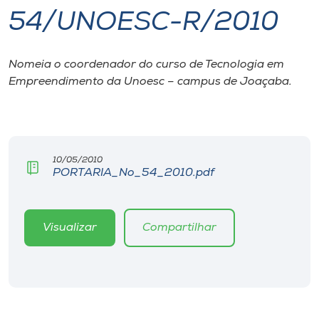
54/UNOESC-R/2010
I.nova
Nomeia o coordenador do curso de Tecnologia em
Diplomados
Empreendimento da Unoesc – campus de Joaçaba.
Cultura
CPA
10/05/2010
PORTARIA_No_54_2010.pdf
Biblioteca
Visualizar
Compartilhar
Editora
Rádio