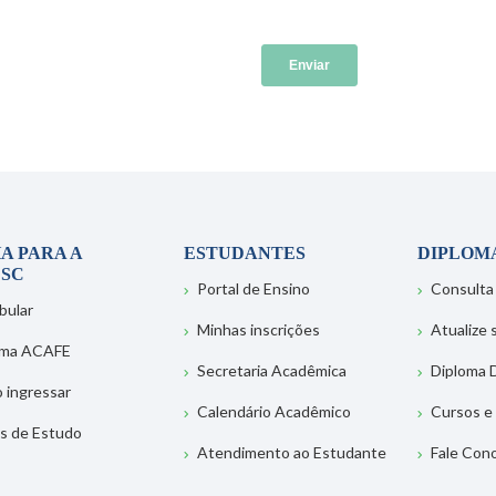
A PARA A
ESTUDANTES
DIPLOM
SC
Portal de Ensino
Consulta
bular
Minhas inscrições
Atualize
ema ACAFE
Secretaria Acadêmica
Diploma D
 ingressar
Calendário Acadêmico
Cursos e
s de Estudo
Atendimento ao Estudante
Fale Con