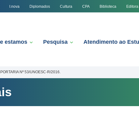
I.nova
Diplomados
Cultura
CPA
Biblioteca
Editora
e estamos
Pesquisa
Atendimento ao Est
PORTARIA Nº 53/UNOESC-R/2016.
is