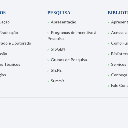
OS
PESQUISA
BIBLIO
uação
Apresentação
Apresen
Graduação
Programas de Incentivo à
Acesso a
Pesquisa
rado e Doutorado
Como Fu
SISGEN
nsão
Bibliotec
Grupos de Pesquisa
os Técnicos
Serviços
SIEPE
gios
Conheça 
Summit
Fale Con