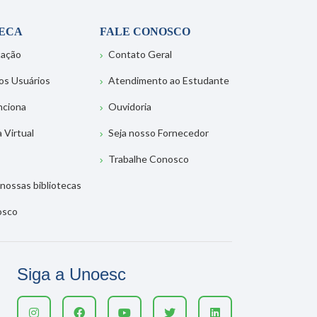
TECA
FALE CONOSCO
tação
Contato Geral
os Usuários
Atendimento ao Estudante
nciona
Ouvidoria
a Virtual
Seja nosso Fornecedor
Trabalhe Conosco
nossas bibliotecas
osco
Siga a Unoesc