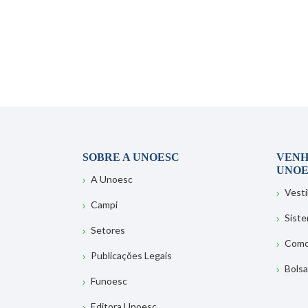
SOBRE A UNOESC
VENH
UNOE
A Unoesc
Vesti
Campi
Sist
Setores
Como
Publicações Legais
Bolsa
Funoesc
Editora Unoesc