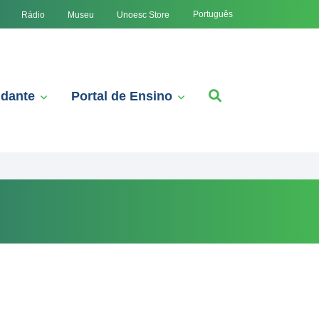
Português
Rádio
Museu
Unoesc Store
udante
Portal de Ensino