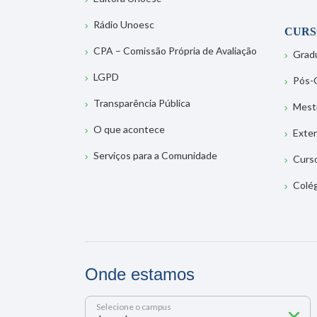
Rádio Unoesc
CURS
CPA – Comissão Própria de Avaliação
Grad
LGPD
Pós-
Transparência Pública
Mest
O que acontece
Exte
Serviços para a Comunidade
Curs
Colé
Onde estamos
Selecione o campus