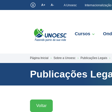
A+
A-
A Unoesc
Internacionalização
Cursos
Ond
Página Inicial
Sobre a Unoesc
Publicações Legais
Publicações Lega
Voltar