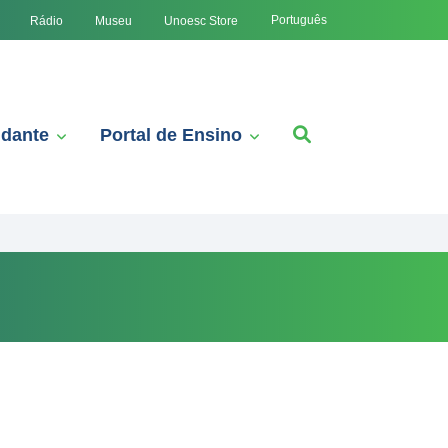
Português
Rádio
Museu
Unoesc Store
udante
Portal de Ensino