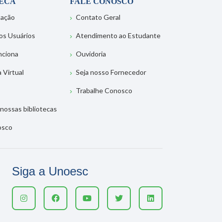
TECA
FALE CONOSCO
tação
Contato Geral
os Usuários
Atendimento ao Estudante
nciona
Ouvidoria
a Virtual
Seja nosso Fornecedor
Trabalhe Conosco
nossas bibliotecas
osco
Siga a Unoesc