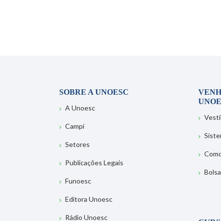
SOBRE A UNOESC
VENH
UNOE
A Unoesc
Vesti
Campi
Sist
Setores
Como
Publicações Legais
Bolsa
Funoesc
Editora Unoesc
Rádio Unoesc