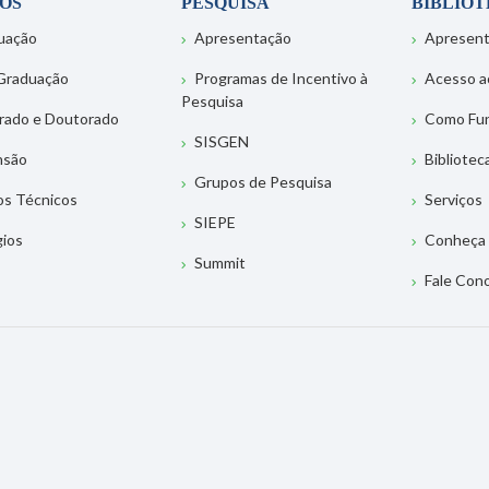
OS
PESQUISA
BIBLIO
uação
Apresentação
Apresen
Graduação
Programas de Incentivo à
Acesso a
Pesquisa
rado e Doutorado
Como Fu
SISGEN
nsão
Bibliotec
Grupos de Pesquisa
os Técnicos
Serviços
SIEPE
gios
Conheça 
Summit
Fale Con