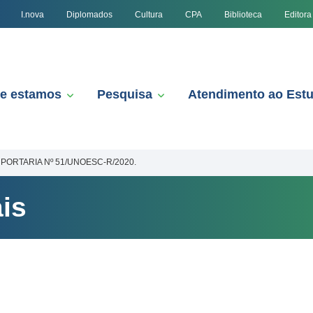
I.nova
Diplomados
Cultura
CPA
Biblioteca
Editora
e estamos
Pesquisa
Atendimento ao Est
PORTARIA Nº 51/UNOESC-R/2020.
is