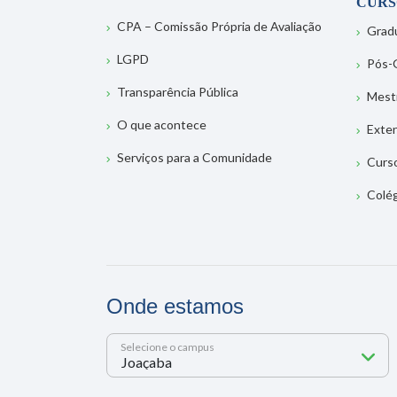
CURS
CPA – Comissão Própria de Avaliação
Grad
LGPD
Pós-
Transparência Pública
Mest
O que acontece
Exte
Serviços para a Comunidade
Curs
Colé
Onde estamos
Selecione o campus