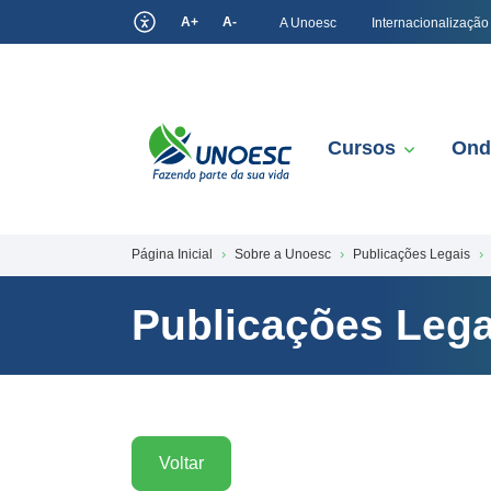
A+
A-
A Unoesc
Internacionalização
Cursos
Ond
Página Inicial
Sobre a Unoesc
Publicações Legais
Publicações Lega
Voltar