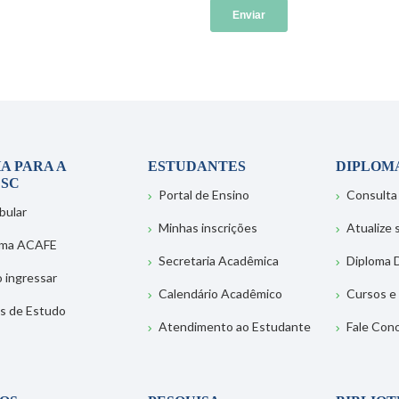
A PARA A
ESTUDANTES
DIPLOM
SC
Portal de Ensino
Consulta
bular
Minhas inscrições
Atualize
ema ACAFE
Secretaria Acadêmica
Diploma D
 ingressar
Calendário Acadêmico
Cursos e
s de Estudo
Atendimento ao Estudante
Fale Con