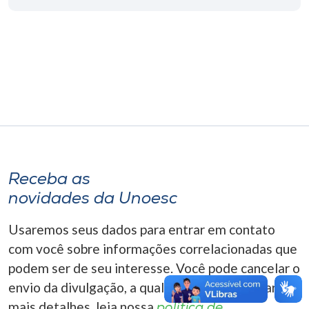
Museu
Unoesc
Store
Selecione
o idioma
Receba as
novidades da Unoesc
A+
A-
Usaremos seus dados para entrar em contato
com você sobre informações correlacionadas que
podem ser de seu interesse. Você pode cancelar o
envio da divulgação, a qualquer momento. Para
mais detalhes, leia nossa
política de