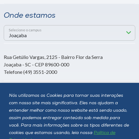
Onde estamos
Selecione o campus
Rua Getúlio Vargas, 2125 - Bairro Flor da Serra
Joaçaba - SC - CEP 89600-000
Telefone (49) 3551-2000
Siga a Unoesc
Nós utilizamos os Cookies para tornar suas interações
com nosso site mais significativa. Eles nos ajudam a
entender melhor como nosso website está sendo usado,
assim podemos entregar conteúdo sob medida para
você. Para mais informações sobre os tipos diferentes de
cookies que estamos usando, leia nossa
Política de