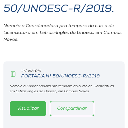
50/UNOESC-R/2019.
I.nova
Nomeia a Coordenadora pro tempore do curso de
Diplomados
Licenciatura em Letras-Inglês da Unoesc, em Campos
Novos.
Cultura
CPA
12/08/2019
PORTARIA Nº 50/UNOESC-R/2019.
Biblioteca
Nomeia a Coordenadora pro tempore do curso de Licenciatura
em Letras-Inglês da Unoesc, em Campos Novos.
Editora
Visualizar
Compartilhar
Rádio