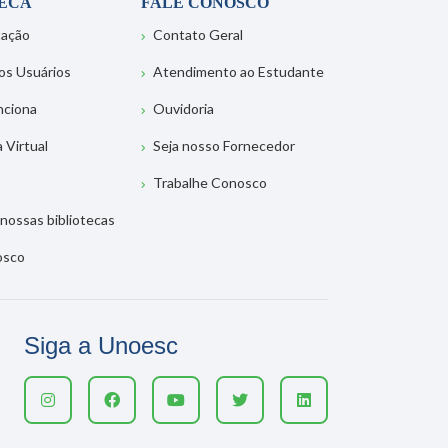
TECA
FALE CONOSCO
tação
Contato Geral
os Usuários
Atendimento ao Estudante
nciona
Ouvidoria
a Virtual
Seja nosso Fornecedor
Trabalhe Conosco
nossas bibliotecas
osco
Siga a Unoesc