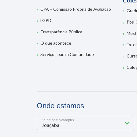
CURS
CPA – Comissão Própria de Avaliação
Grad
LGPD
Pós-
Transparência Pública
Mest
O que acontece
Exte
Serviços para a Comunidade
Curs
Colé
Onde estamos
Selecione o campus