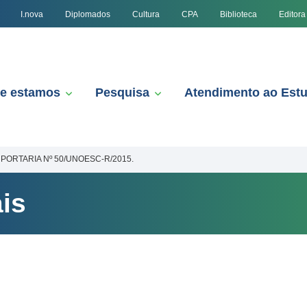
I.nova
Diplomados
Cultura
CPA
Biblioteca
Editora
e estamos
Pesquisa
Atendimento ao Est
PORTARIA Nº 50/UNOESC-R/2015.
is