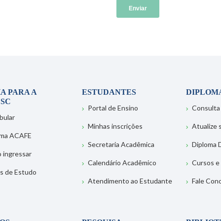
A PARA A
ESTUDANTES
DIPLOM
SC
Portal de Ensino
Consulta
bular
Minhas inscrições
Atualize
ema ACAFE
Secretaria Acadêmica
Diploma D
 ingressar
Calendário Acadêmico
Cursos e
s de Estudo
Atendimento ao Estudante
Fale Con