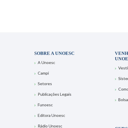
SOBRE A UNOESC
VENH
UNOE
A Unoesc
Vesti
Campi
Sist
Setores
Como
Publicações Legais
Bolsa
Funoesc
Editora Unoesc
Rádio Unoesc