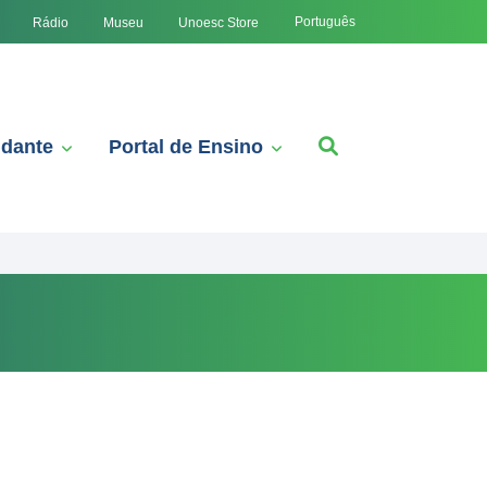
Português
Rádio
Museu
Unoesc Store
udante
Portal de Ensino