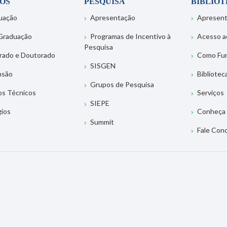
OS
PESQUISA
BIBLIO
uação
Apresentação
Apresen
Graduação
Programas de Incentivo à
Acesso a
Pesquisa
rado e Doutorado
Como Fu
SISGEN
nsão
Bibliotec
Grupos de Pesquisa
os Técnicos
Serviços
SIEPE
gios
Conheça 
Summit
Fale Con