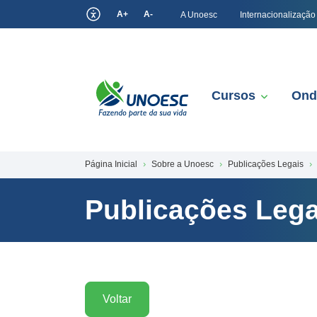
A+
A-
A Unoesc
Internacionalização
Cursos
Ond
Página Inicial
Sobre a Unoesc
Publicações Legais
Publicações Lega
Voltar