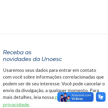
Museu
Unoesc
Store
Selecione
o idioma
Receba as
novidades da Unoesc
Usaremos seus dados para entrar em contato
A+
com você sobre informações correlacionadas que
A-
podem ser de seu interesse. Você pode cancelar o
envio da divulgação, a qualquer momento. Para
mais detalhes, leia nossa
política de
privacidade.