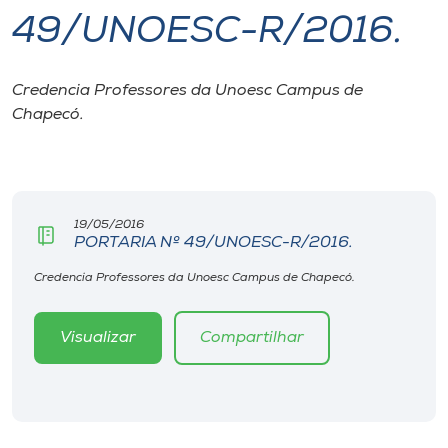
49/UNOESC-R/2016.
I.nova
Credencia Professores da Unoesc Campus de
Diplomados
Chapecó.
Cultura
CPA
19/05/2016
PORTARIA Nº 49/UNOESC-R/2016.
Biblioteca
Credencia Professores da Unoesc Campus de Chapecó.
Visualizar
Compartilhar
Editora
Rádio