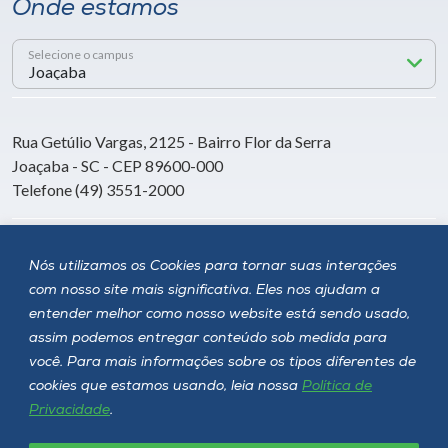
Onde estamos
Selecione o campus
Rua Getúlio Vargas, 2125 - Bairro Flor da Serra
Joaçaba - SC - CEP 89600-000
Telefone (49) 3551-2000
Siga a Unoesc
Nós utilizamos os Cookies para tornar suas interações
com nosso site mais significativa. Eles nos ajudam a
entender melhor como nosso website está sendo usado,
assim podemos entregar conteúdo sob medida para
você. Para mais informações sobre os tipos diferentes de
cookies que estamos usando, leia nossa
Política de
Privacidade
.