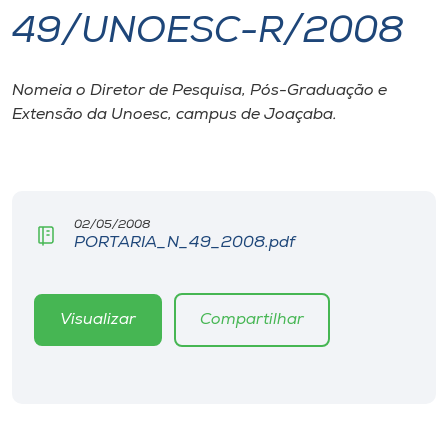
49/UNOESC-R/2008
I.nova
Nomeia o Diretor de Pesquisa, Pós-Graduação e
Diplomados
Extensão da Unoesc, campus de Joaçaba.
Cultura
CPA
02/05/2008
PORTARIA_N_49_2008.pdf
Biblioteca
Visualizar
Compartilhar
Editora
Rádio