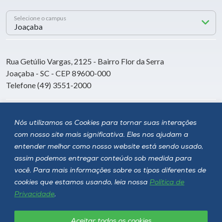
Selecione o campus
Rua Getúlio Vargas, 2125 - Bairro Flor da Serra
Joaçaba - SC - CEP 89600-000
Telefone (49) 3551-2000
Siga a Unoesc
Nós utilizamos os Cookies para tornar suas interações
com nosso site mais significativa. Eles nos ajudam a
entender melhor como nosso website está sendo usado,
assim podemos entregar conteúdo sob medida para
você. Para mais informações sobre os tipos diferentes de
cookies que estamos usando, leia nossa
Política de
Privacidade
.
Aceitar todos os cookies