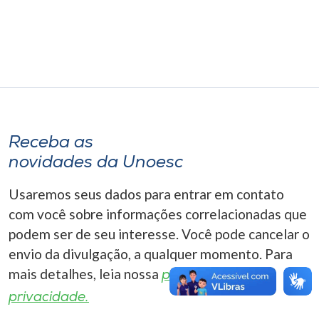
Museu
Unoesc
Store
Selecione
Receba as
o idioma
novidades da Unoesc
Usaremos seus dados para entrar em contato
A+
com você sobre informações correlacionadas que
A-
podem ser de seu interesse. Você pode cancelar o
envio da divulgação, a qualquer momento. Para
mais detalhes, leia nossa
política de
privacidade.