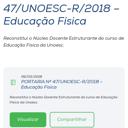
47/UNOESC-R/2018 –
I.nova
Educação Física
Diplomados
Reconstitui o Núcleo Docente Estruturante do curso de
Educação Física da Unoesc.
Cultura
CPA
06/03/2018
Biblioteca
PORTARIA Nº 47/UNOESC-R/2018 –
Educação Física
Editora
Reconstitui o Núcleo Docente Estruturante do curso de Educação
Física da Unoesc.
Rádio
Visualizar
Compartilhar