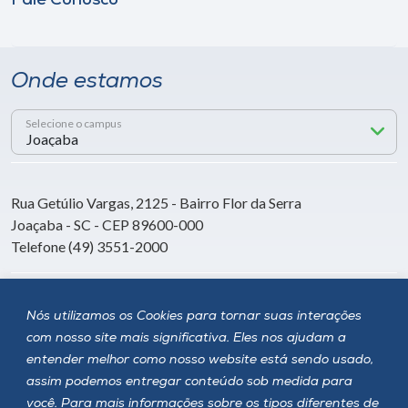
Fale Conosco
Onde estamos
Selecione o campus
Rua Getúlio Vargas, 2125 - Bairro Flor da Serra
Joaçaba - SC - CEP 89600-000
Telefone (49) 3551-2000
Siga a Unoesc
Nós utilizamos os Cookies para tornar suas interações
com nosso site mais significativa. Eles nos ajudam a
entender melhor como nosso website está sendo usado,
assim podemos entregar conteúdo sob medida para
você. Para mais informações sobre os tipos diferentes de