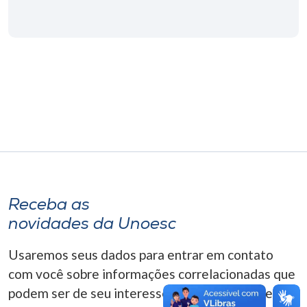
Museu
Unoesc
Store
Selecione
o idioma
A+
Receba as
A-
novidades da Unoesc
Usaremos seus dados para entrar em contato
com você sobre informações correlacionadas que
podem ser de seu interesse. Você pode cancelar o