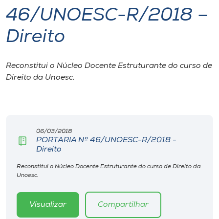
46/UNOESC-R/2018 –
I.nova
Direito
Diplomados
Reconstitui o Núcleo Docente Estruturante do curso de
Direito da Unoesc.
Cultura
CPA
06/03/2018
Biblioteca
PORTARIA Nº 46/UNOESC-R/2018 -
Direito
Editora
Reconstitui o Núcleo Docente Estruturante do curso de Direito da
Unoesc.
Rádio
Visualizar
Compartilhar