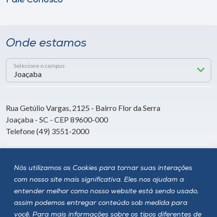
Fale Conosco
Onde estamos
Selecione o campus
Rua Getúlio Vargas, 2125 - Bairro Flor da Serra
Joaçaba - SC - CEP 89600-000
Telefone (49) 3551-2000
Siga a Unoesc
Nós utilizamos os Cookies para tornar suas interações
com nosso site mais significativa. Eles nos ajudam a
entender melhor como nosso website está sendo usado,
assim podemos entregar conteúdo sob medida para
você. Para mais informações sobre os tipos diferentes de