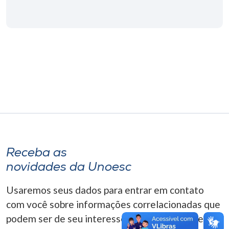
Museu
Unoesc
Store
Selecione
o idioma
A+
Receba as
A-
novidades da Unoesc
Usaremos seus dados para entrar em contato
com você sobre informações correlacionadas que
podem ser de seu interesse. Você pode cancelar o