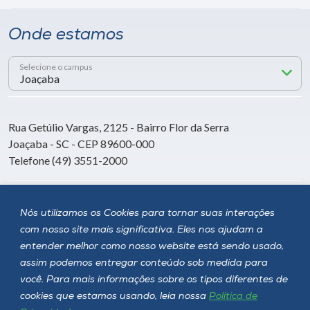
Onde estamos
Selecione o campus
Rua Getúlio Vargas, 2125 - Bairro Flor da Serra
Joaçaba - SC - CEP 89600-000
Telefone (49) 3551-2000
Siga a Unoesc
Nós utilizamos os Cookies para tornar suas interações
com nosso site mais significativa. Eles nos ajudam a
entender melhor como nosso website está sendo usado,
assim podemos entregar conteúdo sob medida para
você. Para mais informações sobre os tipos diferentes de
cookies que estamos usando, leia nossa
Política de