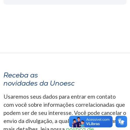
Museu
Unoesc
Store
Selecione
o idioma
Receba as
novidades da Unoesc
A+
A-
Usaremos seus dados para entrar em contato
com você sobre informações correlacionadas que
podem ser de seu interesse. Você pode cancelar o
envio da divulgação, a qualquer momento. Para
mais detalhes, leia nossa
política de