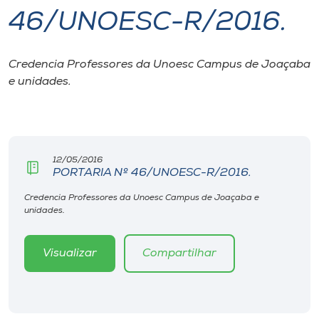
46/UNOESC-R/2016.
I.nova
Credencia Professores da Unoesc Campus de Joaçaba
Diplomados
e unidades.
Cultura
CPA
12/05/2016
PORTARIA Nº 46/UNOESC-R/2016.
Biblioteca
Credencia Professores da Unoesc Campus de Joaçaba e
unidades.
Editora
Visualizar
Compartilhar
Rádio