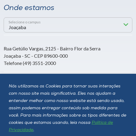
Onde estamos
Selecione o campus
Rua Getúlio Vargas, 2125 - Bairro Flor da Serra
Joaçaba - SC - CEP 89600-000
Telefone (49) 3551-2000
Siga a Unoesc
Nós utilizamos os Cookies para tornar suas interações
com nosso site mais significativa. Eles nos ajudam a
entender melhor como nosso website está sendo usado,
assim podemos entregar conteúdo sob medida para
você. Para mais informações sobre os tipos diferentes de
cookies que estamos usando, leia nossa
Política de
Privacidade
.