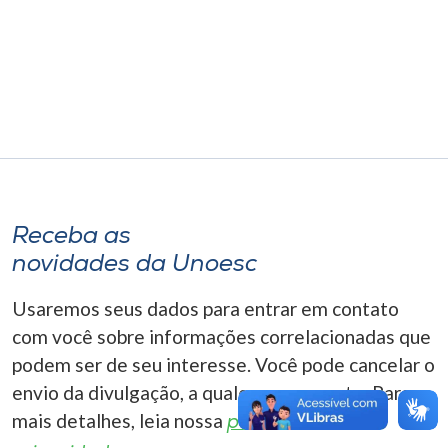
Museu
Unoesc
Store
Selecione
o idioma
Receba as
novidades da Unoesc
A+
Usaremos seus dados para entrar em contato
A-
com você sobre informações correlacionadas que
podem ser de seu interesse. Você pode cancelar o
envio da divulgação, a qualquer momento. Para
mais detalhes, leia nossa
política de