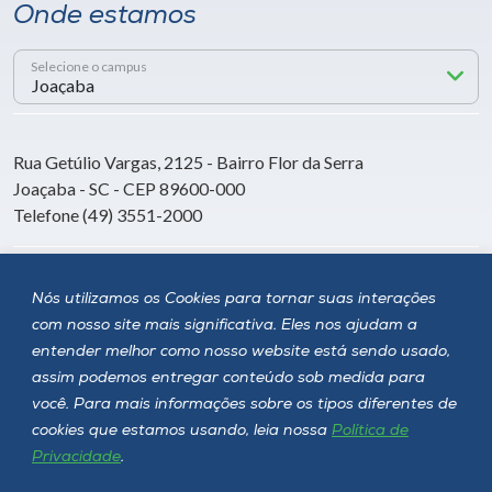
Onde estamos
Selecione o campus
Rua Getúlio Vargas, 2125 - Bairro Flor da Serra
Joaçaba - SC - CEP 89600-000
Telefone (49) 3551-2000
Siga a Unoesc
Nós utilizamos os Cookies para tornar suas interações
com nosso site mais significativa. Eles nos ajudam a
entender melhor como nosso website está sendo usado,
assim podemos entregar conteúdo sob medida para
você. Para mais informações sobre os tipos diferentes de
cookies que estamos usando, leia nossa
Política de
Privacidade
.