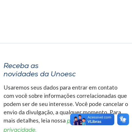
Museu
Unoesc
Store
Selecione
o idioma
Receba as
novidades da Unoesc
Usaremos seus dados para entrar em contato
A+
A-
com você sobre informações correlacionadas que
podem ser de seu interesse. Você pode cancelar o
envio da divulgação, a qualquer momento. Para
mais detalhes, leia nossa
política de
privacidade.