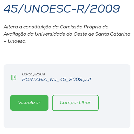
45/UNOESC-R/2009
I.nova
Altera a constituição da Comissão Própria de
Diplomados
Avaliação da Universidade do Oeste de Santa Catarina
– Unoesc.
Cultura
CPA
08/05/2009
PORTARIA_No_45_2009.pdf
Biblioteca
Editora
Visualizar
Compartilhar
Rádio