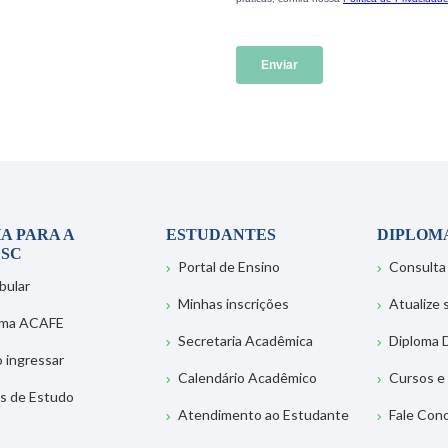
A PARA A
ESTUDANTES
DIPLOM
SC
Portal de Ensino
Consulta
bular
Minhas inscrições
Atualize
ema ACAFE
Secretaria Acadêmica
Diploma D
 ingressar
Calendário Acadêmico
Cursos e
s de Estudo
Atendimento ao Estudante
Fale Con