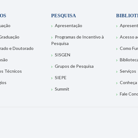
OS
PESQUISA
BIBLIO
uação
Apresentação
Apresen
Graduação
Programas de Incentivo à
Acesso a
Pesquisa
rado e Doutorado
Como Fu
SISGEN
nsão
Bibliotec
Grupos de Pesquisa
os Técnicos
Serviços
SIEPE
gios
Conheça 
Summit
Fale Con