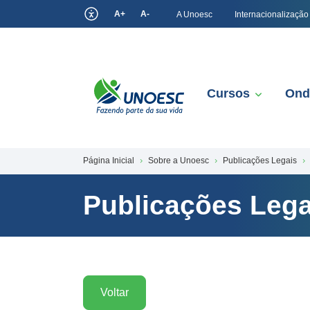
A+
A-
A Unoesc
Internacionalização
Cursos
Ond
Página Inicial
Sobre a Unoesc
Publicações Legais
Publicações Lega
Voltar