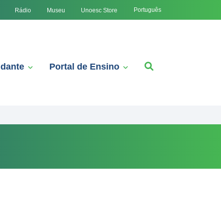
Português
Rádio
Museu
Unoesc Store
udante
Portal de Ensino