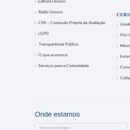
Editora Unoesc
Rádio Unoesc
CURS
CPA – Comissão Própria de Avaliação
Grad
LGPD
Pós-
Transparência Pública
Mest
O que acontece
Exte
Serviços para a Comunidade
Curs
Colé
Onde estamos
Selecione o campus