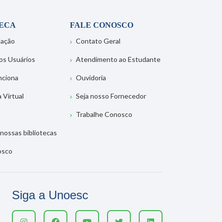
TECA
FALE CONOSCO
tação
Contato Geral
os Usuários
Atendimento ao Estudante
nciona
Ouvidoria
a Virtual
Seja nosso Fornecedor
Trabalhe Conosco
nossas bibliotecas
osco
Siga a Unoesc