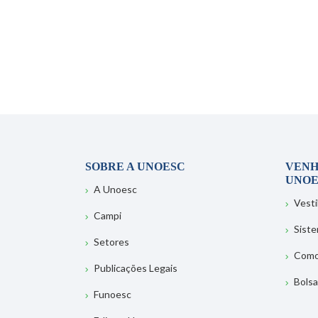
SOBRE A UNOESC
VENH
UNOE
A Unoesc
Vesti
Campi
Sist
Setores
Como
Publicações Legais
Bolsa
Funoesc