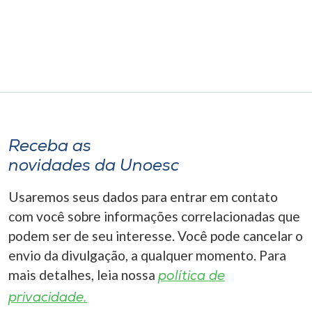
Museu
Unoesc
Store
Selecione
o idioma
Receba as
novidades da Unoesc
Usaremos seus dados para entrar em contato
A+
com você sobre informações correlacionadas que
A-
podem ser de seu interesse. Você pode cancelar o
envio da divulgação, a qualquer momento. Para
mais detalhes, leia nossa
política de
privacidade.