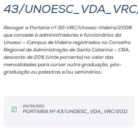
43/UNOESC_VDA_VRC/
I.nova
Revogar a Portaria nº 30-VRC/Unoesc-Videira/2008
Diplomados
que concede à administradores e funcionários da
Unoesc – Campus de Videira registrados no Conselho
Cultura
Regional de Administração de Santa Catarina – CRA,
desconto de 20% (vinte porcento) no valor das
mensalidades para cursar outra graduação, pós-
CPA
graduação ou palestras e/ou seminários.
Biblioteca
Editora
24/03/2011
PORTARIA Nº 43/UNOESC_VDA_VRC/2011
Rádio