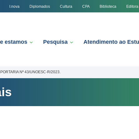
I.nova
Diplomados
Cultura
CPA
Biblioteca
Editora
e estamos
Pesquisa
Atendimento ao Est
PORTARIA Nº 43/UNOESC-R/2023.
is