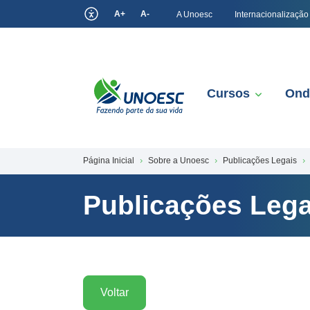
A+
A-
A Unoesc
Internacionalização
Cursos
Ond
Página Inicial
Sobre a Unoesc
Publicações Legais
Publicações Lega
Voltar