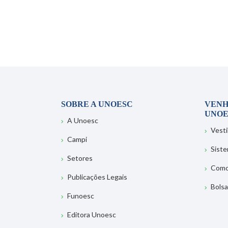
SOBRE A UNOESC
VENH
UNOE
A Unoesc
Vesti
Campi
Sist
Setores
Como
Publicações Legais
Bolsa
Funoesc
Editora Unoesc