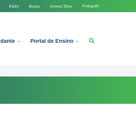
Português
Rádio
Museu
Unoesc Store
udante
Portal de Ensino