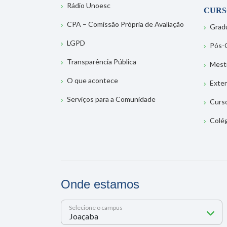
Rádio Unoesc
CURS
CPA – Comissão Própria de Avaliação
Grad
LGPD
Pós-
Transparência Pública
Mest
O que acontece
Exte
Serviços para a Comunidade
Curs
Colé
Onde estamos
Selecione o campus