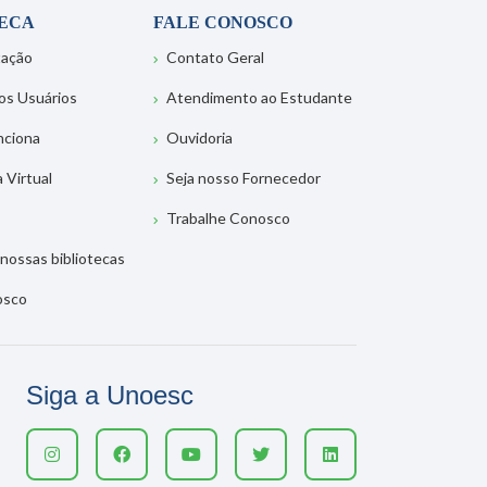
TECA
FALE CONOSCO
tação
Contato Geral
os Usuários
Atendimento ao Estudante
nciona
Ouvidoria
a Virtual
Seja nosso Fornecedor
Trabalhe Conosco
nossas bibliotecas
osco
Siga a Unoesc