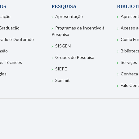
OS
PESQUISA
BIBLIO
uação
Apresentação
Apresen
Graduação
Programas de Incentivo à
Acesso a
Pesquisa
rado e Doutorado
Como Fu
SISGEN
nsão
Bibliotec
Grupos de Pesquisa
os Técnicos
Serviços
SIEPE
gios
Conheça 
Summit
Fale Con