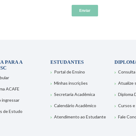
A PARA A
ESTUDANTES
DIPLOM
SC
Portal de Ensino
Consulta
bular
Minhas inscrições
Atualize
ema ACAFE
Secretaria Acadêmica
Diploma D
 ingressar
Calendário Acadêmico
Cursos e
s de Estudo
Atendimento ao Estudante
Fale Con