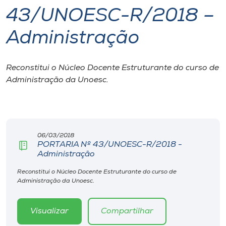
43/UNOESC-R/2018 –
I.nova
Administração
Diplomados
Reconstitui o Núcleo Docente Estruturante do curso de
Administração da Unoesc.
Cultura
CPA
06/03/2018
Biblioteca
PORTARIA Nº 43/UNOESC-R/2018 -
Administração
Editora
Reconstitui o Núcleo Docente Estruturante do curso de
Administração da Unoesc.
Rádio
Visualizar
Compartilhar