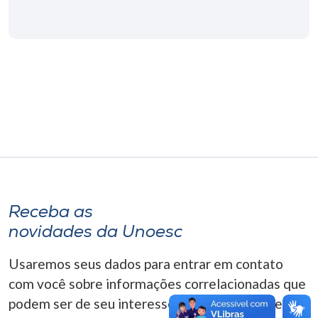
Museu
Unoesc
Store
Selecione
o idioma
A+
Receba as
A-
novidades da Unoesc
Usaremos seus dados para entrar em contato
com você sobre informações correlacionadas que
podem ser de seu interesse. Você pode cancelar o