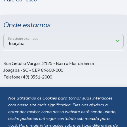
Fale Conosco
Onde estamos
Selecione o campus
Rua Getúlio Vargas, 2125 - Bairro Flor da Serra
Joaçaba - SC - CEP 89600-000
Telefone (49) 3551-2000
Siga a Unoesc
Nós utilizamos os Cookies para tornar suas interações
com nosso site mais significativa. Eles nos ajudam a
entender melhor como nosso website está sendo usado,
assim podemos entregar conteúdo sob medida para
você. Para mais informações sobre os tipos diferentes de