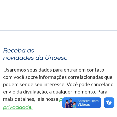
Museu
Unoesc
Store
Receba as
Selecione
o idioma
novidades da Unoesc
Usaremos seus dados para entrar em contato
com você sobre informações correlacionadas que
A+
podem ser de seu interesse. Você pode cancelar o
A-
envio da divulgação, a qualquer momento. Para
mais detalhes, leia nossa
política de
privacidade.