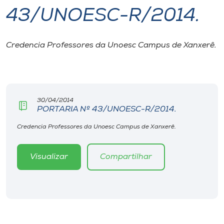
43/UNOESC-R/2014.
I.nova
Credencia Professores da Unoesc Campus de Xanxerê.
Diplomados
Cultura
30/04/2014
PORTARIA Nº 43/UNOESC-R/2014.
CPA
Credencia Professores da Unoesc Campus de Xanxerê.
Biblioteca
Visualizar
Compartilhar
Editora
Rádio