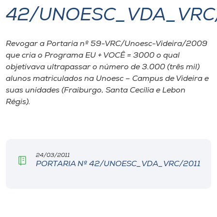
42/UNOESC_VDA_VRC/
I.nova
Revogar a Portaria nº 59-VRC/Unoesc-Videira/2009
Diplomados
que cria o Programa EU + VOCÊ = 3000 o qual
objetivava ultrapassar o número de 3.000 (três mil)
Cultura
alunos matriculados na Unoesc – Campus de Videira e
suas unidades (Fraiburgo, Santa Cecília e Lebon
Régis).
CPA
Biblioteca
24/03/2011
Editora
PORTARIA Nº 42/UNOESC_VDA_VRC/2011
Rádio