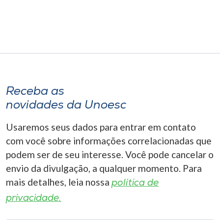
Museu
Unoesc
Store
Receba as
Selecione
o idioma
novidades da Unoesc
Usaremos seus dados para entrar em contato
com você sobre informações correlacionadas que
A+
podem ser de seu interesse. Você pode cancelar o
A-
envio da divulgação, a qualquer momento. Para
mais detalhes, leia nossa
política de
privacidade.